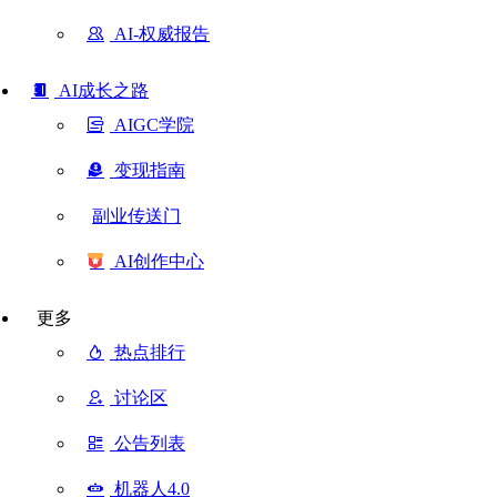
AI-权威报告
AI成长之路
AIGC学院
变现指南
副业传送门
AI创作中心
更多
热点排行
讨论区
公告列表
机器人4.0