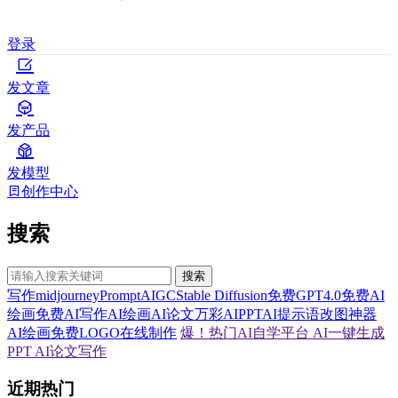
登录
发文章
发产品
发模型
创作中心
搜索
搜索
写作
midjourney
Prompt
AIGC
Stable Diffusion
免费GPT4.0
免费AI
绘画
免费AI写作
AI绘画
AI论文
万彩AI
PPT
AI提示语
改图神器
AI绘画
免费LOGO在线制作
爆！热门AI自学平台
AI一键生成
PPT
AI论文写作
近期热门