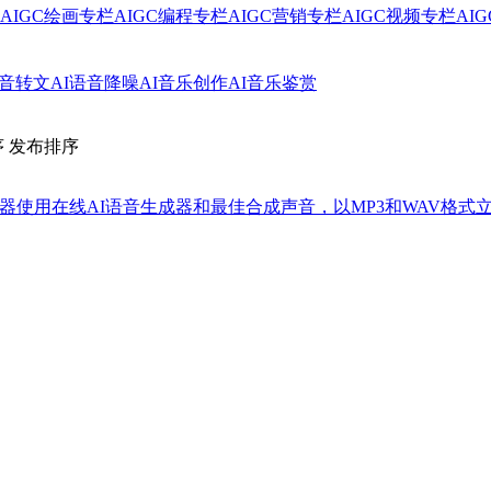
AIGC绘画专栏
AIGC编程专栏
AIGC营销专栏
AIGC视频专栏
AI
-音转文
AI语音降噪
AI音乐创作
AI音乐鉴赏
序
发布排序
)音频转换器使用在线AI语音生成器和最佳合成声音，以MP3和WA