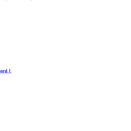
ord！
AI语音合成分类
该分类共收录了19个产品