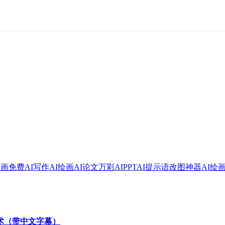
绘画
免费AI写作
AI绘画
AI论文
万彩AI
PPT
AI提示语
改图神器
AI绘
技术（带中文字幕）