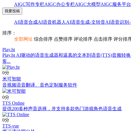
AIGC写作专栏
AIGC办公专栏
AIGC大模型
AIGC服务平台
我要投稿
AI语音合成
AI语音机器人
AI语音生成-文转音
AI语音识别
排序：
全部网址
综合排序
点赞排序
评论排序
点击排序
评分排
Play.ht
Play.ht AI驱动的语音生成器和逼真的文本到语音(TTS
客...
0分
米可智能
音视频语音翻译、音色定制服务软件
0分
TTS Online
提供200多种声音选择，并支持多款热门游戏角色语音生成
0分
TTS-vue