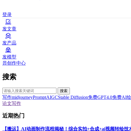
登录
发文章
发产品
发模型
创作中心
搜索
搜索
写作
midjourney
Prompt
AIGC
Stable Diffusion
免费GPT4.0
免费AI
论文写作
近期热门
【搬运】AI动画制作流程揭秘！综合实拍+合成+ai视频转绘