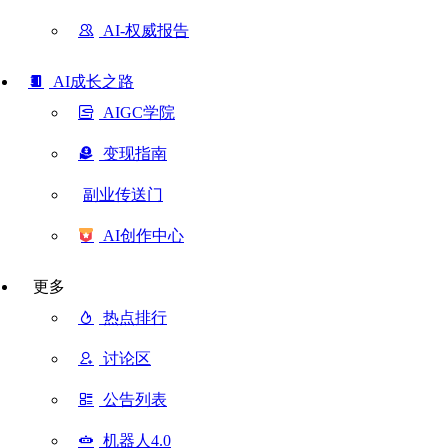
AI-权威报告
AI成长之路
AIGC学院
变现指南
副业传送门
AI创作中心
更多
热点排行
讨论区
公告列表
机器人4.0