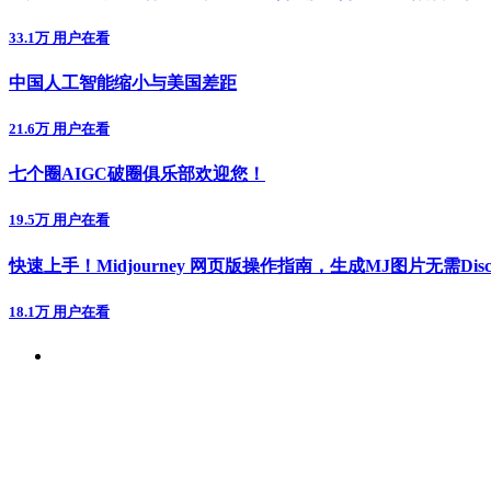
33.1万 用户在看
中国人工智能缩小与美国差距
21.6万 用户在看
七个圈AIGC破圈俱乐部欢迎您！
19.5万 用户在看
快速上手！Midjourney 网页版操作指南，生成MJ图片无需Disc
18.1万 用户在看