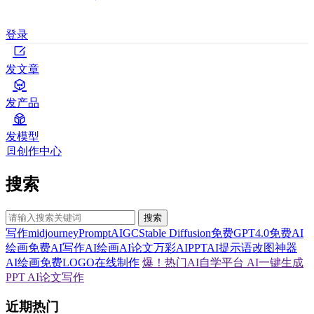
登录
发文章
发产品
发模型
创作中心
搜索
搜索
写作
midjourney
Prompt
AIGC
Stable Diffusion
免费GPT4.0
免费AI
绘画
免费AI写作
AI绘画
AI论文
万彩AI
PPT
AI提示语
改图神器
AI绘画
免费LOGO在线制作
爆！热门AI自学平台
AI一键生成
PPT
AI论文写作
近期热门