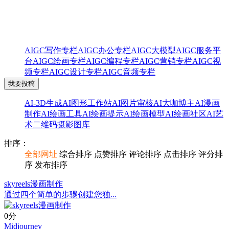
AIGC绘画专栏分类
该分类共收录了201个产品
AIGC写作专栏
AIGC办公专栏
AIGC大模型
AIGC服务平
台
AIGC绘画专栏
AIGC编程专栏
AIGC营销专栏
AIGC视
频专栏
AIGC设计专栏
AIGC音频专栏
我要投稿
AI-3D生成
AI图形工作站
AI图片审核
AI大咖博主
AI漫画
制作
AI绘画工具
AI绘画提示
AI绘画模型
AI绘画社区
AI艺
术二维码
摄影图库
排序：
全部网址
综合排序
点赞排序
评论排序
点击排序
评分排
序
发布排序
skyreels漫画制作
通过四个简单的步骤创建您独...
0分
Midjourney