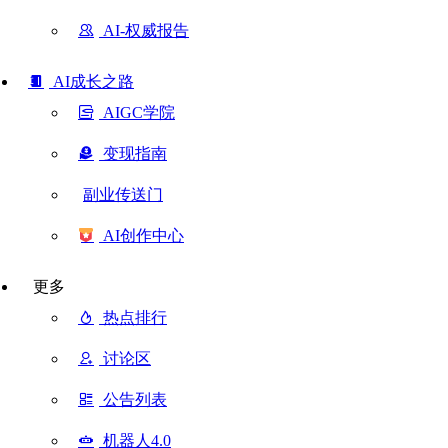
AI-权威报告
AI成长之路
AIGC学院
变现指南
副业传送门
AI创作中心
更多
热点排行
讨论区
公告列表
机器人4.0