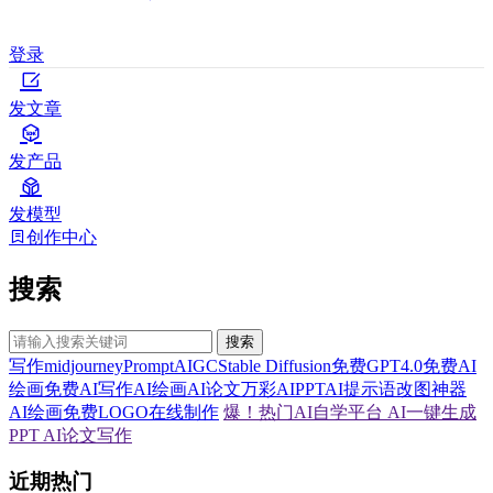
登录
发文章
发产品
发模型
创作中心
搜索
搜索
写作
midjourney
Prompt
AIGC
Stable Diffusion
免费GPT4.0
免费AI
绘画
免费AI写作
AI绘画
AI论文
万彩AI
PPT
AI提示语
改图神器
AI绘画
免费LOGO在线制作
爆！热门AI自学平台
AI一键生成
PPT
AI论文写作
近期热门