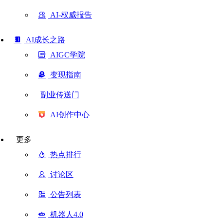
AI-权威报告
AI成长之路
AIGC学院
变现指南
副业传送门
AI创作中心
更多
热点排行
讨论区
公告列表
机器人4.0