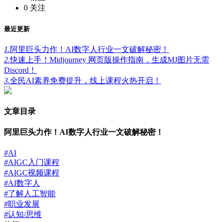
0
关注
最近更新
1.
阿里巨头力作！AI数字人行业一文破解秘密！
2.
快速上手！Midjourney 网页版操作指南，生成MJ图片无需
Discord！
3.
全民AI素养免费提升，线上课程火热开启！
文章目录
阿里巨头力作！AI数字人行业一文破解秘密！
#
AI
#
AIGC入门课程
#
AIGC视频课程
#
AI数字人
#
了解人工智能
#
职业发展
#
认知/思维