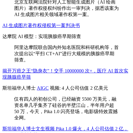
北京互联网法院针对人工智能生成图片（AI 绘画
图片）著作权侵权纠纷作出一审判决，据悉该案为
AI 生成图片相关领域著作权第一案。
AI 生成图片著作权侵权第一案判决书
达摩院 AI 模型：实现胰腺癌早期筛查
阿里达摩院联合国内外知名医院和科研机构等，首
次提出以“平扫 CT+AI”进行大规模的胰腺癌早期
筛查。
揭开万癌之王“隐身衣”！交手 10000000 次+，医疗 AI 首次实
现胰腺癌早筛
斯坦福华人博士
AIGC
视频: 4 人公司估值 2 亿美元
仅有四人的初创公司，已经融资 5500 万美元，融
资名单几乎集齐了硅谷的半壁江山，半年用户超
50 万，今天，Pika 1.0 闪亮登场，电影级特效震撼
全网。
斯坦福华人博士文生视频 Pika 1.0 爆火，4 人公司估值 2 亿，