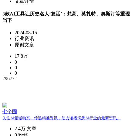
文章详情
3款AI工具让历史名人‘复活’：梵高、莫扎特、奥斯汀等重现
当下
2024-08-15
行业资讯
原创文章
17.8万
0
0
0
29677°
七个圈
关注AI领域动态，传递精准资讯，助力读者洞悉AI行业的最新资讯。
2.4万
文章
0
粉丝