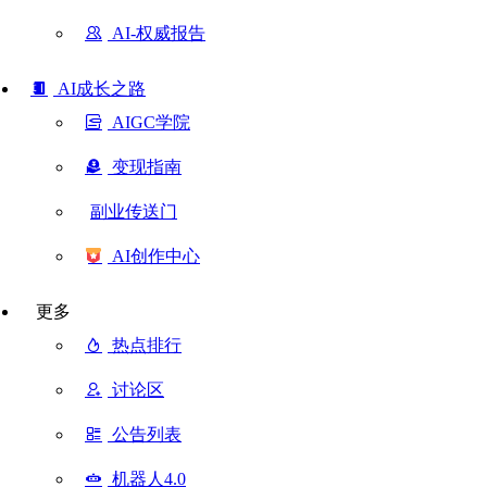
AI-权威报告
AI成长之路
AIGC学院
变现指南
副业传送门
AI创作中心
更多
热点排行
讨论区
公告列表
机器人4.0