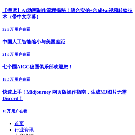
【搬运】AI动画制作流程揭秘！综合实拍+合成+ai视频转绘技
术（带中文字幕）
32.9万 用户在看
中国人工智能缩小与美国差距
21.6万 用户在看
七个圈AIGC破圈俱乐部欢迎您！
19.5万 用户在看
快速上手！Midjourney 网页版操作指南，生成MJ图片无需
Discord！
18万 用户在看
首页
行业资讯