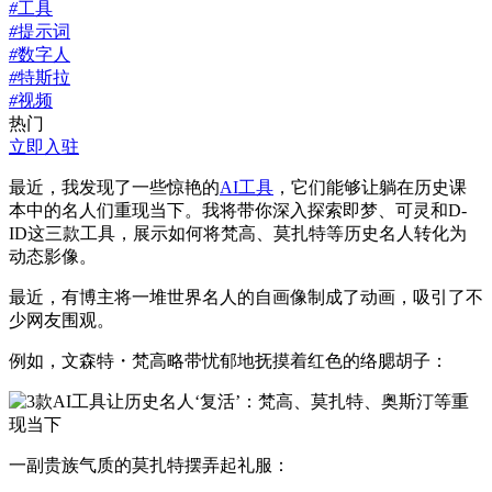
#
工具
#
提示词
#
数字人
#
特斯拉
#
视频
热门
立即入驻
最近，我发现了一些惊艳的
AI
工具
，它们能够让躺在历史课
本中的名人们重现当下。我将带你深入探索即梦、可灵和D-
ID这三款工具，展示如何将梵高、莫扎特等历史名人转化为
动态影像。
最近，有博主将一堆世界名人的自画像制成了动画，吸引了不
少网友围观。
例如，文森特・梵高略带忧郁地抚摸着红色的络腮胡子：
一副贵族气质的莫扎特摆弄起礼服：