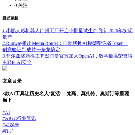
0
关注
最近更新
1.
小鹏人形机器人广州工厂开启小批量试生产 预计2026年实现
量产
2.
Runway推出Media Router：自动切换AI模型帮你省Token，
创意验证到成片一条龙搞定
3.
菲尔兹奖新得主齐默尔曼官宣加入OpenAI，数学最高荣誉得
主转向AI安全
文章目录
3款AI工具让历史名人‘复活’：梵高、莫扎特、奥斯汀等重现
当下
#
AI
#
AIGC行业资讯
#
动起来
#
图片