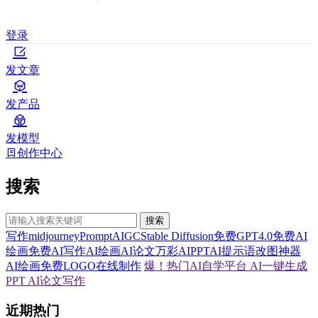
登录
发文章
发产品
发模型
创作中心
搜索
搜索
写作
midjourney
Prompt
AIGC
Stable Diffusion
免费GPT4.0
免费AI
绘画
免费AI写作
AI绘画
AI论文
万彩AI
PPT
AI提示语
改图神器
AI绘画
免费LOGO在线制作
爆！热门AI自学平台
AI一键生成
PPT
AI论文写作
近期热门