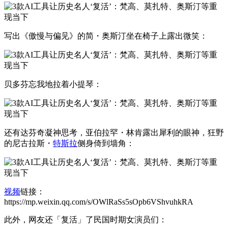
写出《傲慢与偏见》的简・奥斯汀坐在椅子上露出微笑：
贝多芬忘我地拉着小提琴：
还有达芬奇凝神思考，亚伯拉罕・林肯露出犀利的眼神，狂野
的尼古拉斯・
特斯拉
侧身倚到墙角：
视频
链接：
https://mp.weixin.qq.com/s/OWlRaSs5sOpb6VShvuhkRA
此外，网友还「复活」了民国时期女演员们：