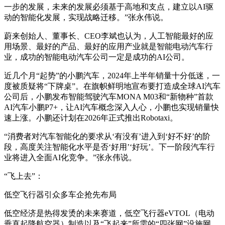
一步的发展，未来的发展必须基于高地和支点，建立以AI驱
动的智能化发展，实现战略迁移。”张永伟说。
蔚来创始人、董事长、CEO李斌也认为，人工智能最好的应
用场景、最好的产品、最好的应用产业就是智能电动汽车行
业，成功的智能电动汽车公司一定是成功的AI公司。
近几个月“起势”的小鹏汽车，2024年上半年销量十分低迷，一
度被质疑将“下牌桌”。在旗帜鲜明地宣布要打造成全球AI汽车
公司后，小鹏发布智能驾驶汽车MONA M03和“新物种”首款
AI汽车小鹏P7+，让AI汽车概念深入人心，小鹏也实现销量快
速上涨。小鹏还计划在2026年正式推出Robotaxi。
“消费者对汽车智能化的要求从‘有没有’进入到‘好不好’的阶
段，高度关注智能化水平是否‘好用’‘好玩’。下一阶段汽车行
业将进入全面AI化竞争。”张永伟说。
“飞上去”：
低空飞行器引众多车企抢先布局
低空经济是热得发烫的未来赛道，低空飞行器eVTOL（电动
垂直起降航空器）制造以及“飞起来”所需的“四张网”设施网、