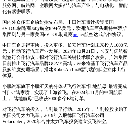
服务网、航路网、空联网大多都与汽车产业，与电动化、智能
化有紧密联系。
国内外众多车企纷纷抢先布局。丰田汽车累计投资美国
eVTOL制造商Joby航空8.94亿美元，欧洲汽车巨头斯特兰蒂斯
集团则与另一家美国eVTOL制造商
arc
her航空达成合作协议。
中国车企走得更快，投入更多。长安汽车计划未来投入1000亿
元，推动飞行汽车产业发展。2024年12月21日，长安与亿航智
能签订合作协议，拟对飞行汽车关键技术联合攻关。广汽集团
日前推出飞行汽车品牌GOVY高域，未来将基于飞行汽车产品
及多维度交通场景，搭建Robo-AirTaxi端到端的低空立体出行
体系。
小鹏汽车旗下小鹏汇天的分体式飞行汽车“陆地航母”最近完成
“打卡”陆家嘴，实现了上海首飞。在2024年11月的中国航展
上，“陆地航母”已收获3000多个B端订单。
对飞行汽车的投入，吉利最早行动。2015年，吉利控股收购了
美国公司太力飞车，2019年入股德国飞行汽车公司
Volocopter，2020年合并太力飞车投资建立沃飞长空。