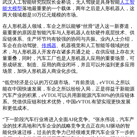
武汉人工智能研究院院长金桥说，无人驾驶是具身智能
人工智
能大模型
落地最重要的一个载体，两年之后是人形机器人，这
两大领域都是10万亿元规模的市场。
在人形机器人领域，车企之所以能够“丝滑”进入这一新赛道，
最重要的原因是智能汽车与人形机器人在软硬件底层技术、供
应链体系、生产环节均有较强的协同与共振。业内人士介绍，
车企在自动驾驶、
传感器
、机器视觉和人工智能等领域的技
术，与人形机器人开发存在诸多共通之处，在供应链上存在大
量重叠，同时，汽车工厂也是人形机器人应用的重要场景，可
形成研发、制造、应用的商业闭环，并且可以外溢到更多应用
场景，加快人形机器人商业化步伐。
“低空经济是公认的万亿级市场。”肖前质说，eVTOL之所以
能在中国快速发展，车企之所以纷纷入局，正是得益于新能源
汽车产业的积累，eVTOL可以共用新能源汽车80%的供应链体
系。凭借供应链和技术优势，中国eVTOL有望实现更快发展
和更低成本。
“下一阶段汽车行业将进入全面AI化竞争。”张永伟说，汽车产
业的技术高地和汽车企业的战略竞争支点正在向AI驱动的智
能化快速迁移，过去的竞争力已经很难支撑汽车企业下一步的