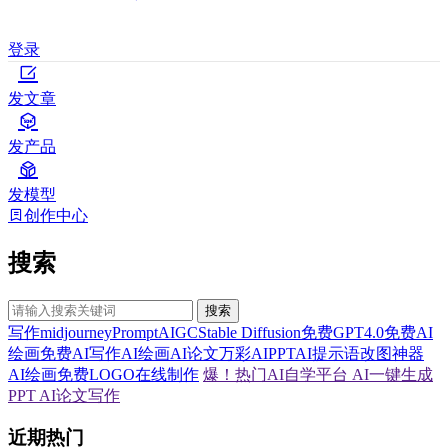
登录
发文章
发产品
发模型
创作中心
搜索
搜索
写作
midjourney
Prompt
AIGC
Stable Diffusion
免费GPT4.0
免费AI
绘画
免费AI写作
AI绘画
AI论文
万彩AI
PPT
AI提示语
改图神器
AI绘画
免费LOGO在线制作
爆！热门AI自学平台
AI一键生成
PPT
AI论文写作
近期热门