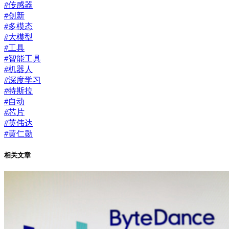
#
传感器
#
创新
#
多模态
#
大模型
#
工具
#
智能工具
#
机器人
#
深度学习
#
特斯拉
#
自动
#
芯片
#
英伟达
#
黄仁勋
相关文章