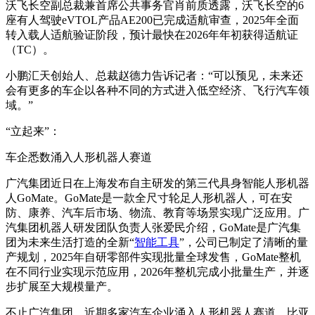
沃飞长空副总裁兼首席公共事务官肖前质透露，沃飞长空的6
座有人驾驶eVTOL产品AE200已完成适航审查，2025年全面
转入载人适航验证阶段，预计最快在2026年年初获得适航证
（TC）。
小鹏汇天创始人、总裁赵德力告诉记者：“可以预见，未来还
会有更多的车企以各种不同的方式进入低空经济、飞行汽车领
域。”
“立起来”：
车企悉数涌入人形机器人赛道
广汽集团近日在上海发布自主研发的第三代具身智能人形机器
人GoMate。GoMate是一款全尺寸轮足人形机器人，可在安
防、康养、汽车后市场、物流、教育等场景实现广泛应用。广
汽集团机器人研发团队负责人张爱民介绍，GoMate是广汽集
团为未来生活打造的全新“
智能工具
”，公司已制定了清晰的量
产规划，2025年自研零部件实现批量全球发售，GoMate整机
在不同行业实现示范应用，2026年整机完成小批量生产，并逐
步扩展至大规模量产。
不止广汽集团，近期多家汽车企业涌入人形机器人赛道。比亚