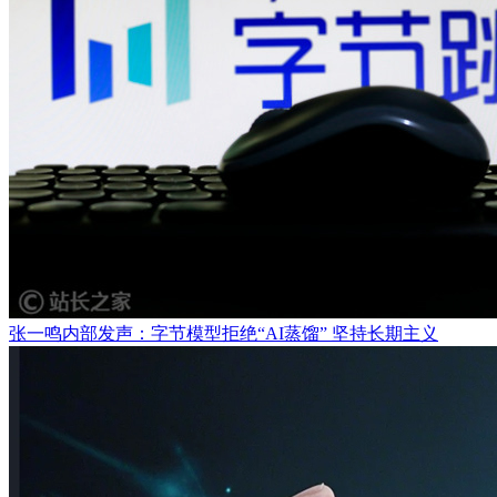
张一鸣内部发声：字节模型拒绝“AI蒸馏” 坚持长期主义