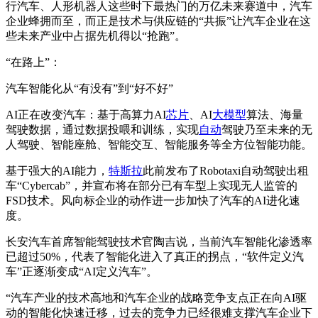
行汽车、人形机器人这些时下最热门的万亿未来赛道中，汽车
企业蜂拥而至，而正是技术与供应链的“共振”让汽车企业在这
些未来产业中占据先机得以“抢跑”。
“在路上”：
汽车智能化从“有没有”到“好不好”
AI正在改变汽车：基于高算力AI
芯片
、AI
大模型
算法、海量
驾驶数据，通过数据投喂和训练，实现
自动
驾驶乃至未来的无
人驾驶、智能座舱、智能交互、智能服务等全方位智能功能。
基于强大的AI能力，
特斯拉
此前发布了Robotaxi自动驾驶出租
车“Cybercab”，并宣布将在部分已有车型上实现无人监管的
FSD技术。风向标企业的动作进一步加快了汽车的AI进化速
度。
长安汽车首席智能驾驶技术官陶吉说，当前汽车智能化渗透率
已超过50%，代表了智能化进入了真正的拐点，“软件定义汽
车”正逐渐变成“AI定义汽车”。
“汽车产业的技术高地和汽车企业的战略竞争支点正在向AI驱
动的智能化快速迁移，过去的竞争力已经很难支撑汽车企业下