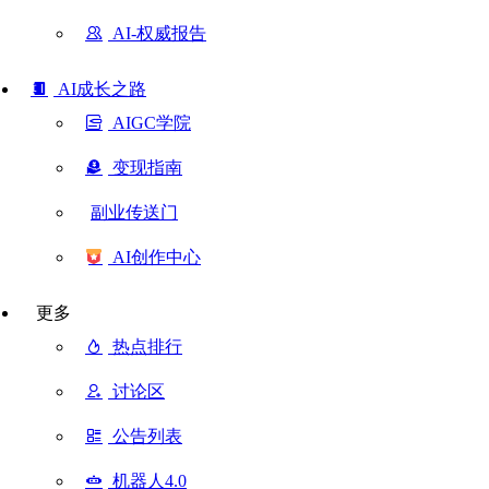
AI-权威报告
AI成长之路
AIGC学院
变现指南
副业传送门
AI创作中心
更多
热点排行
讨论区
公告列表
机器人4.0