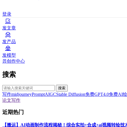
登录
发文章
发产品
发模型
创作中心
搜索
搜索
写作
midjourney
Prompt
AIGC
Stable Diffusion
免费GPT4.0
免费AI
论文写作
近期热门
【搬运】AI动画制作流程揭秘！综合实拍+合成+ai视频转绘