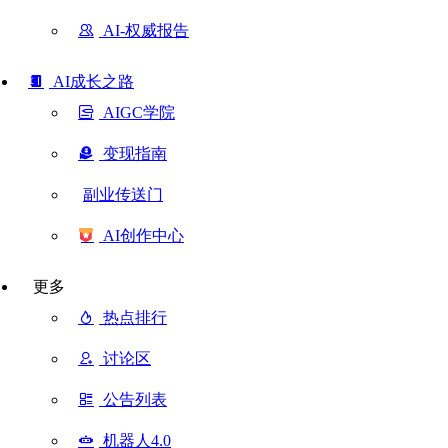
AI-权威报告
AI成长之路
AIGC学院
变现指南
副业传送门
AI创作中心
更多
热点排行
讨论区
公告列表
机器人4.0