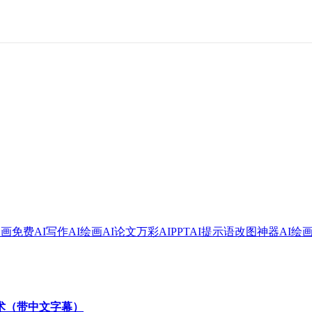
绘画
免费AI写作
AI绘画
AI论文
万彩AI
PPT
AI提示语
改图神器
AI绘
技术（带中文字幕）