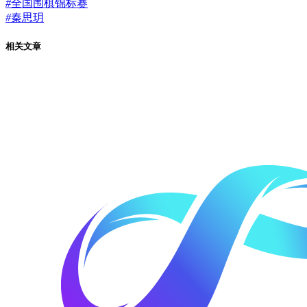
#
全国围棋锦标赛
#
秦思玥
相关文章