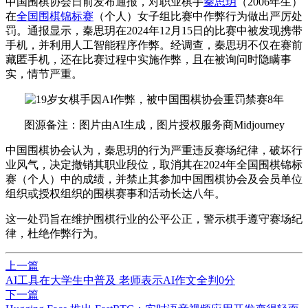
中国围棋协会日前发布通报，对职业棋手
秦思玥
（2006年生）
在
全国围棋锦标赛
（个人）女子组比赛中作弊行为做出严厉处
罚。
通报显示，秦思玥在2024年12月15日的比赛中被发现携带
手机，并利用人工智能程序作弊。经调查，秦思玥不仅在赛前
藏匿手机，还在比赛过程中实施作弊，且在被询问时隐瞒事
实，情节严重。
图源备注：图片由AI生成，图片授权服务商Midjourney
中国围棋协会认为，秦思玥的行为严重违反赛场纪律，破坏行
业风气，决定撤销其职业段位，取消其在2024年全国围棋锦标
赛（个人）中的成绩，并禁止其参加中国围棋协会及会员单位
组织或授权组织的围棋赛事和活动长达八年。
这一处罚旨在维护围棋行业的公平公正，警示棋手遵守赛场纪
律，杜绝作弊行为。
上一篇
AI工具在大学生中普及 老师表示AI作文全判0分
下一篇