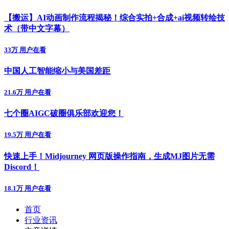
【搬运】AI动画制作流程揭秘！综合实拍+合成+ai视频转绘技
术（带中文字幕）
33万 用户在看
中国人工智能缩小与美国差距
21.6万 用户在看
七个圈AIGC破圈俱乐部欢迎您！
19.5万 用户在看
快速上手！Midjourney 网页版操作指南，生成MJ图片无需
Discord！
18.1万 用户在看
首页
行业资讯