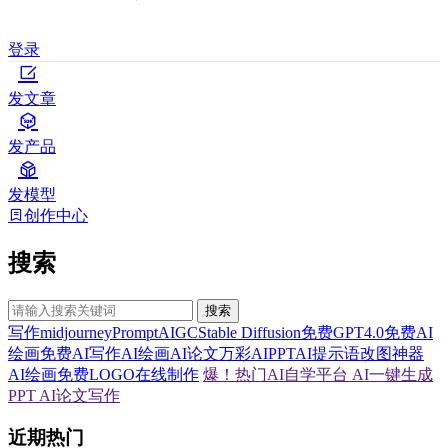
登录
发文章
发产品
发模型
创作中心
搜索
搜索
写作
midjourney
Prompt
AIGC
Stable Diffusion
免费GPT4.0
免费AI
绘画
免费AI写作
AI绘画
AI论文
万彩AI
PPT
AI提示语
改图神器
AI绘画
免费LOGO在线制作
爆！热门AI自学平台
AI一键生成
PPT
AI论文写作
近期热门