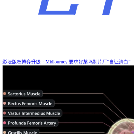
影坛版权博弈升级：Midjourney 要求好莱坞制片厂“自证清白”