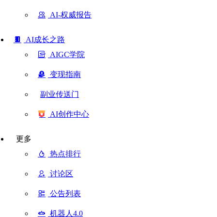
AI-权威报告
AI成长之路
AIGC学院
变现指南
副业传送门
AI创作中心
更多
热点排行
讨论区
公告列表
机器人4.0