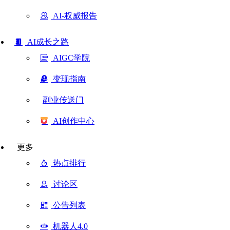
AI-权威报告
AI成长之路
AIGC学院
变现指南
副业传送门
AI创作中心
更多
热点排行
讨论区
公告列表
机器人4.0