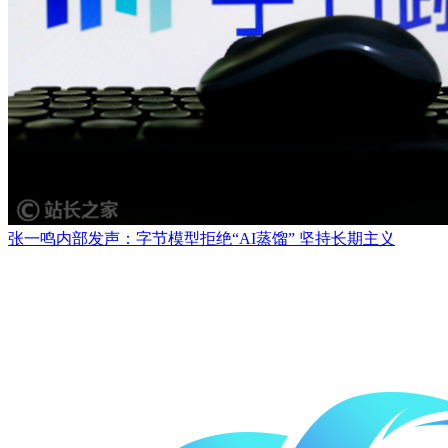
张一鸣内部发声：字节模型拒绝“AI蒸馏” 坚持长期主义