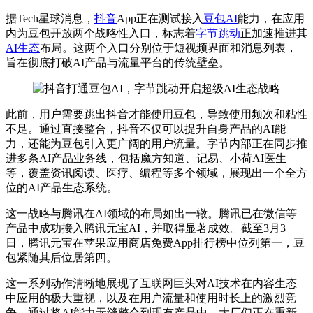
据Tech星球消息，
抖音
App正在测试接入
豆包AI
能力，在应用
内为豆包开放两个战略性入口，标志着
字节跳动
正加速推进其
AI生态
布局。这两个入口分别位于短视频界面和消息列表，
旨在彻底打破AI产品与流量平台的传统壁垒。
此前，用户需要跳出抖音才能使用豆包，导致使用频次和粘性
不足。通过直接整合，抖音不仅可以提升自身产品的AI能
力，还能为豆包引入更广阔的用户流量。字节内部正在同步推
进多条AI产品业务线，包括魔方知道、记易、小荷AI医生
等，覆盖资讯阅读、医疗、编程等多个领域，展现出一个全方
位的AI产品生态系统。
这一战略与腾讯在AI领域的布局如出一辙。腾讯已在微信等
产品中成功接入腾讯元宝AI，并取得显著成效。截至3月3
日，腾讯元宝在苹果应用商店免费App排行榜中位列
第一
，豆
包紧随其后位居第四。
这一系列动作清晰地展现了互联网巨头对AI技术在内容生态
中应用的极大重视，以及在用户流量和使用时长上的激烈竞
争。通过将AI能力无缝整合到现有产品中，大厂们正在重新