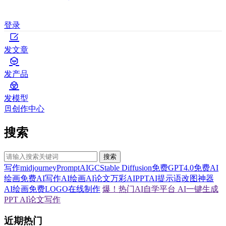
登录
发文章
发产品
发模型
创作中心
搜索
搜索
写作
midjourney
Prompt
AIGC
Stable Diffusion
免费GPT4.0
免费AI
绘画
免费AI写作
AI绘画
AI论文
万彩AI
PPT
AI提示语
改图神器
AI绘画
免费LOGO在线制作
爆！热门AI自学平台
AI一键生成
PPT
AI论文写作
近期热门