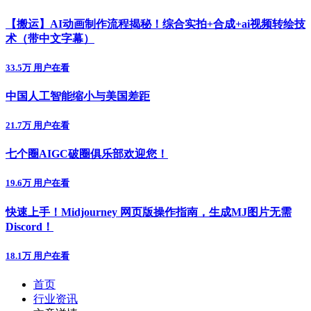
【搬运】AI动画制作流程揭秘！综合实拍+合成+ai视频转绘技
术（带中文字幕）
33.5万 用户在看
中国人工智能缩小与美国差距
21.7万 用户在看
七个圈AIGC破圈俱乐部欢迎您！
19.6万 用户在看
快速上手！Midjourney 网页版操作指南，生成MJ图片无需
Discord！
18.1万 用户在看
首页
行业资讯