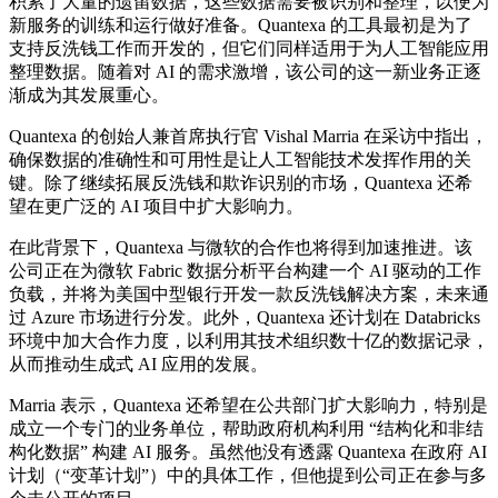
积累了大量的遗留数据，这些数据需要被识别和整理，以便为
新服务的训练和运行做好准备。Quantexa 的工具最初是为了
支持反洗钱工作而开发的，但它们同样适用于为人工智能应用
整理数据。随着对 AI 的需求激增，该公司的这一新业务正逐
渐成为其发展重心。
Quantexa 的创始人兼首席执行官 Vishal Marria 在采访中指出，
确保数据的准确性和可用性是让人工智能技术发挥作用的关
键。除了继续拓展反洗钱和欺诈识别的市场，Quantexa 还希
望在更广泛的 AI 项目中扩大影响力。
在此背景下，Quantexa 与微软的合作也将得到加速推进。该
公司正在为微软 Fabric 数据分析平台构建一个 AI 驱动的工作
负载，并将为美国中型银行开发一款反洗钱解决方案，未来通
过 Azure 市场进行分发。此外，Quantexa 还计划在 Databricks
环境中加大合作力度，以利用其技术组织数十亿的数据记录，
从而推动生成式 AI 应用的发展。
Marria 表示，Quantexa 还希望在公共部门扩大影响力，特别是
成立一个专门的业务单位，帮助政府机构利用 “结构化和非结
构化数据” 构建 AI 服务。虽然他没有透露 Quantexa 在政府 AI
计划（“变革计划”）中的具体工作，但他提到公司正在参与多