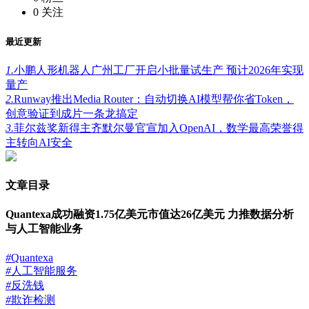
0
关注
最近更新
1.
小鹏人形机器人广州工厂开启小批量试生产 预计2026年实现
量产
2.
Runway推出Media Router：自动切换AI模型帮你省Token，
创意验证到成片一条龙搞定
3.
菲尔兹奖新得主齐默尔曼官宣加入OpenAI，数学最高荣誉得
主转向AI安全
文章目录
Quantexa成功融资1.75亿美元市值达26亿美元 力推数据分析
与人工智能业务
#
Quantexa
#
人工智能服务
#
反洗钱
#
欺诈检测