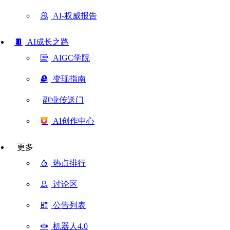
AI-权威报告
AI成长之路
AIGC学院
变现指南
副业传送门
AI创作中心
更多
热点排行
讨论区
公告列表
机器人4.0