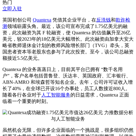
热门
立即入驻
英国初创公司
Quantexa
凭借其企业平台，在
反洗钱
和
欺诈检
测
领域崭露头角。最近，该公司宣布完成了1.75亿美元的融
资，此次融资为其 F 轮融资，使 Quantexa 的估值飙升至26亿
美元，较2023年的18亿美元大幅增长。此次融资由加拿大安大
略省教师退休金计划的教师风险增长部门（TVG）牵头，英
国患者资本等老股东也参与了此次投资。至今，该公司总融资
额接近5.5亿美元。
Quantexa 的业务蒸蒸日上，目前其平台已拥有 “数千名用
户”，客户名单包括普鲁登、沃达丰、英国政府、汇丰银行、
ABN-AMRO 和埃森哲等知名企业。去年，公司许可证收入增
长了40%，在全球已开设16个办事处，员工人数接近800人。
随着各行各业对于
人工智能服务
的日益需求，Quantexa 正面
临着一个重要的时刻。
虽然机会无限，但许多企业面临的一个挑战是，很多组织仍然