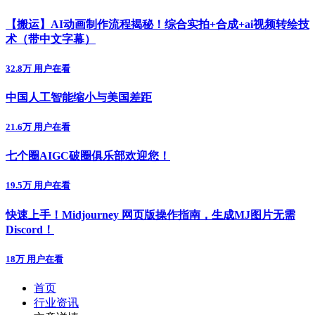
【搬运】AI动画制作流程揭秘！综合实拍+合成+ai视频转绘技
术（带中文字幕）
32.8万 用户在看
中国人工智能缩小与美国差距
21.6万 用户在看
七个圈AIGC破圈俱乐部欢迎您！
19.5万 用户在看
快速上手！Midjourney 网页版操作指南，生成MJ图片无需
Discord！
18万 用户在看
首页
行业资讯