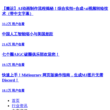
【搬运】AI动画制作流程揭秘！综合实拍+合成+ai视频转绘技
术（带中文字幕）
33.2万 用户在看
中国人工智能缩小与美国差距
21.6万 用户在看
七个圈AIGC破圈俱乐部欢迎您！
19.5万 用户在看
快速上手！Midjourney 网页版操作指南，生成MJ图片无需
Discord！
18.1万 用户在看
首页
行业资讯