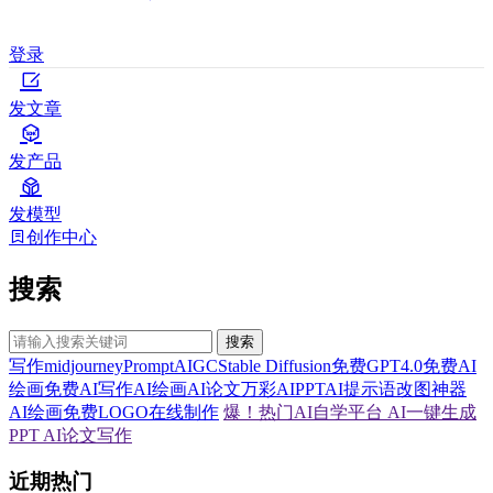
登录
发文章
发产品
发模型
创作中心
搜索
搜索
写作
midjourney
Prompt
AIGC
Stable Diffusion
免费GPT4.0
免费AI
绘画
免费AI写作
AI绘画
AI论文
万彩AI
PPT
AI提示语
改图神器
AI绘画
免费LOGO在线制作
爆！热门AI自学平台
AI一键生成
PPT
AI论文写作
近期热门