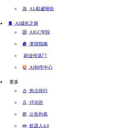
AI-权威报告
AI成长之路
AIGC学院
变现指南
副业传送门
AI创作中心
更多
热点排行
讨论区
公告列表
机器人4.0