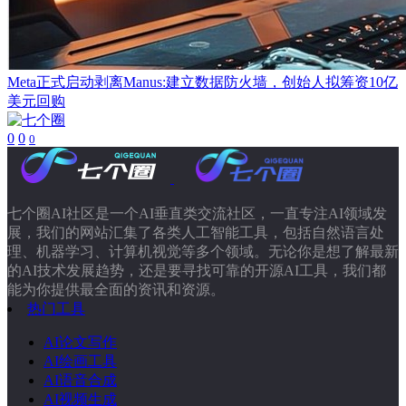
Meta正式启动剥离Manus:建立数据防火墙，创始人拟筹资10亿
美元回购
0
0
0
七个圈AI社区是一个AI垂直类交流社区，一直专注AI领域发
展，我们的网站汇集了各类人工智能工具，包括自然语言处
理、机器学习、计算机视觉等多个领域。无论你是想了解最新
的AI技术发展趋势，还是要寻找可靠的开源AI工具，我们都
能为你提供最全面的资讯和资源。
热门工具
AI论文写作
AI绘画工具
AI语音合成
AI视频生成