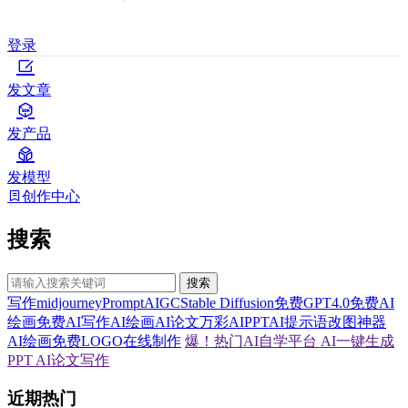
登录
发文章
发产品
发模型
创作中心
搜索
搜索
写作
midjourney
Prompt
AIGC
Stable Diffusion
免费GPT4.0
免费AI
绘画
免费AI写作
AI绘画
AI论文
万彩AI
PPT
AI提示语
改图神器
AI绘画
免费LOGO在线制作
爆！热门AI自学平台
AI一键生成
PPT
AI论文写作
近期热门