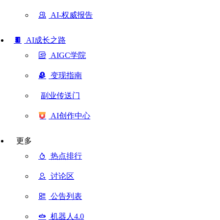
AI-权威报告
AI成长之路
AIGC学院
变现指南
副业传送门
AI创作中心
更多
热点排行
讨论区
公告列表
机器人4.0