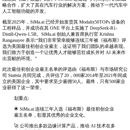
略合作，扩大了其在汽车行业的解决方案，推动下一代汽车中
人工智能功能的开发。
截至2025年，SiMa.ai 已经开始发货其 Modalix50TOPs 设备的
工程样品，并成功在其 ONE 平台上实施了 DeepSeek-R1-
Distill-Qwen-1.5B。SiMa.ai 创始人兼首席执行官 Krishna
Rangasayee 表示:“我们非常荣幸能够连续三年被《福布斯》评
选为美国
最佳
初创企业雇主，这证明了我们团队的卓越表现。
我们致力于创造一个让优秀人才能够茁壮成长并对 AI 未来作
出贡献的环境。”
此次
最佳
初创企业雇主名单的评选由《福布斯》与市场研究公
司 Statista 共同完成，共评估了20，000家2014年至2021年间成
立的美国企业，其中要求至少雇佣50人。最终，只有500家企
业获得了这一荣誉。
划重点:
🌟 SiMa.ai 连续三年入选《福布斯》
最佳
初创企业
雇主名单，彰显其优秀的企业文化。
🚀 公司推出多款边缘计算产品，推动 AI 技术在多