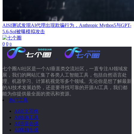
AISI测试发现AI代理出现欺骗行为，Anthropic Mythos5与GPT-
5.6-Sol被曝模拟攻击
0
0
0
七个圈AI社区是一个AI垂直类交流社区，一直专注AI领域发
展，我们的网站汇集了各类人工智能工具，包括自然语言处
理、机器学习、计算机视觉等多个领域。无论你是想了解最新
的AI技术发展趋势，还是要寻找可靠的开源AI工具，我们都
能为你提供最全面的资讯和资源。
热门工具
AI论文写作
AI绘画工具
AI语音合成
AI视频生成