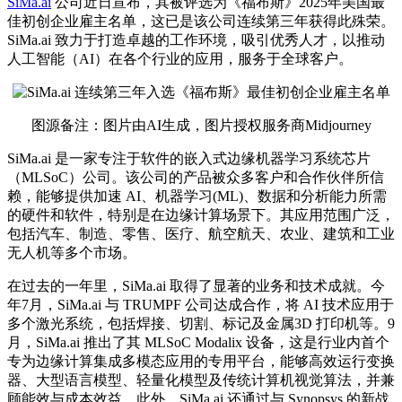
SiMa.ai
公司近日宣布，其被评选为《福布斯》2025年美国
最
佳
初创企业雇主名单，这已是该公司连续第三年获得此殊荣。
SiMa.ai 致力于打造卓越的工作环境，吸引优秀人才，以推动
人工智能（AI）在各个行业的应用，服务于全球客户。
图源备注：图片由AI生成，图片授权服务商Midjourney
SiMa.ai 是一家专注于软件的嵌入式边缘机器学习系统芯片
（MLSoC）公司。该公司的产品被众多客户和合作伙伴所信
赖，能够提供加速 AI、机器学习(ML)、数据和分析能力所需
的硬件和软件，特别是在边缘计算场景下。其应用范围广泛，
包括汽车、制造、零售、医疗、航空航天、农业、建筑和工业
无人机等多个市场。
在过去的一年里，SiMa.ai 取得了显著的业务和技术成就。今
年7月，SiMa.ai 与 TRUMPF 公司达成合作，将 AI 技术应用于
多个激光系统，包括焊接、切割、标记及金属3D 打印机等。9
月，SiMa.ai 推出了其 MLSoC Modalix 设备，这是行业内首个
专为边缘计算集成多模态应用的专用平台，能够高效运行变换
器、大型语言模型、轻量化模型及传统计算机视觉算法，并兼
顾能效与成本效益。此外，SiMa.ai 还通过与 Synopsys 的新战