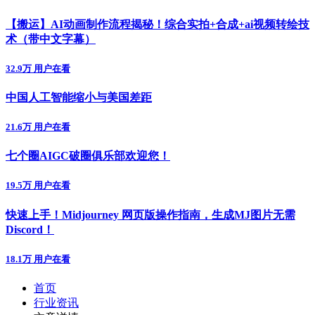
【搬运】AI动画制作流程揭秘！综合实拍+合成+ai视频转绘技
术（带中文字幕）
32.9万 用户在看
中国人工智能缩小与美国差距
21.6万 用户在看
七个圈AIGC破圈俱乐部欢迎您！
19.5万 用户在看
快速上手！Midjourney 网页版操作指南，生成MJ图片无需
Discord！
18.1万 用户在看
首页
行业资讯