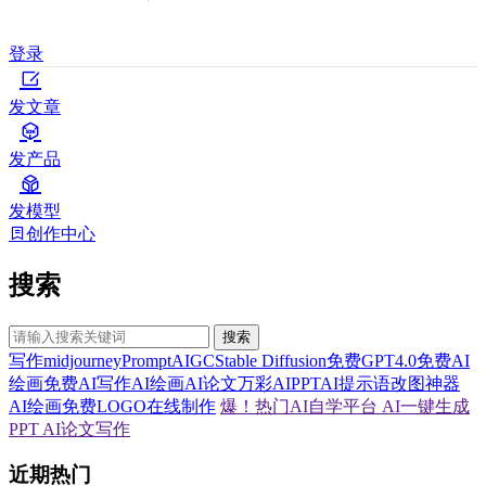
登录
发文章
发产品
发模型
创作中心
搜索
搜索
写作
midjourney
Prompt
AIGC
Stable Diffusion
免费GPT4.0
免费AI
绘画
免费AI写作
AI绘画
AI论文
万彩AI
PPT
AI提示语
改图神器
AI绘画
免费LOGO在线制作
爆！热门AI自学平台
AI一键生成
PPT
AI论文写作
近期热门