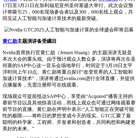
17日至3月21日在加利福尼亚州圣何塞盛大举行。此次会议预
计将吸引25，000名现场参会者以及300，000名线上观众，共
同见证人工智能与加速计算技术的
最新
突破。
黄仁勋
主题演讲备受瞩目
Nvidia首席执行官黄仁勋（Jensen Huang）的主题演讲无疑是
本次大会的重头戏。由于预计观众人数众多，演讲将再次在圣
何塞的SAP中心这一音乐会场地举行，时间定于3月18日太平
洋时间上午10点。黄仁勋将重点探讨“改变世界的人工智能和
加速计算技术”，演讲将通过nvidia.com进行全球直播，并提供
点播服务，无需注册即可在线观看。
现场观众可提前抵达SAP中心，享受由“Acquired”播客主持的
赛前节目以及其他惊喜活动，而线上观众也可通过网络观看赛
前节目的直播。黄仁勋在声明中表示:“人工智能正在突破可能
性的极限——将昨日的梦想变成今天的现实。GTC汇聚了最
聪明的科学家、工程师、开发者和创造者，共同构想和构建更
美好的未来。”