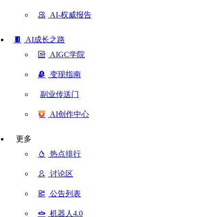
AI-权威报告
AI成长之路
AIGC学院
变现指南
副业传送门
AI创作中心
更多
热点排行
讨论区
公告列表
机器人4.0