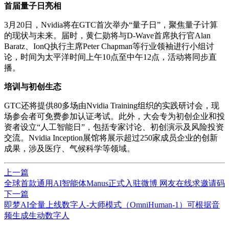
首届量子日亮相
3月20日，Nvidia将在GTC
首次
举办“量子日”，聚焦量子计算
的现状与未来。届时，黄仁勋将与D-Wave首席执行官Alan
Baratz、IonQ执行主席Peter Chapman等行业
领袖
进行小组讨
论，时间为太平洋时间上午10点至中午12点，活动将同步直
播。
培训与初创生态
GTC还将提供80多场由Nvidia Training组织的实践研讨会，现
场参会者可免费参加认证考试。此外，大会专为初创企业和投
资者设立“人工智能日”，包括专家讨论、初创演示及风险投资
交流。Nvidia Inception展馆将展示超过250家成员企业的创新
成果，涉及医疗、气候科学等领域。
上一篇
全球首款通用AI智能体Manus正式入驻微博 网友在线求邀请码
下一篇
即梦AI全量上线数字人-大师模式（OmniHuman-1）可根据音
频生成生动数字人