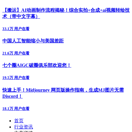
【搬运】AI动画制作流程揭秘！综合实拍+合成+ai视频转绘技
术（带中文字幕）
33.1万 用户在看
中国人工智能缩小与美国差距
21.6万 用户在看
七个圈AIGC破圈俱乐部欢迎您！
19.5万 用户在看
快速上手！Midjourney 网页版操作指南，生成MJ图片无需
Discord！
18.1万 用户在看
首页
行业资讯