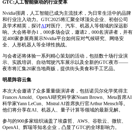
GTC:人工智能驱动的行业变革
Nvidia强调，人工智能已成为主流技术，为日常生活中的品牌
和行业注入动力。GTC2025将汇聚全球
顶尖
企业、初创公司
及学术精英，探讨
AI
对医疗、汽车、机器人等领域的深远影
响。大会将举办1，000多场会议，邀请2，000名演讲者，并有
近400家参展商展示Nvidia平台如何应对气候研究、网络安
全、人形机器人等全球性挑战。
与会者还将体验一系列精心策划的活动，包括数十场行业演
示、实践培训、自动驾驶汽车展示以及全新的GTC夜市——
夜市将汇集20家当地商贩，提供街头美食和手工艺品。
明星阵容云集
本次大会邀请了众多重量级演讲者，包括诺贝尔化学奖得主
Frances Arnold、OpenAI研究科学家Noam Brown、Meta首席AI
科学家Yann LeCun、Mistral AI首席执行官Arthur Mensch等。
他们将分享在AI、机器人、量子计算等领域的
最新
见解。
参与的900多家组织涵盖了埃森哲、AWS、谷歌云、微软、
OpenAI、辉瑞等知名企业，凸显了GTC的全球影响力。