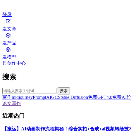
登录
发文章
发产品
发模型
创作中心
搜索
搜索
写作
midjourney
Prompt
AIGC
Stable Diffusion
免费GPT4.0
免费AI
论文写作
近期热门
【搬运】AI动画制作流程揭秘！综合实拍+合成+ai视频转绘