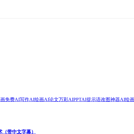
绘画
免费AI写作
AI绘画
AI论文
万彩AI
PPT
AI提示语
改图神器
AI绘
技术（带中文字幕）