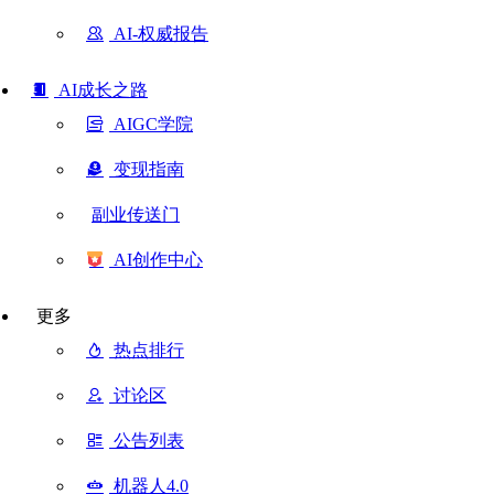
AI-权威报告
AI成长之路
AIGC学院
变现指南
副业传送门
AI创作中心
更多
热点排行
讨论区
公告列表
机器人4.0