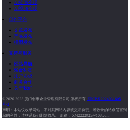
AI绘画变现
AI视频变现
创作平台
文章发布
产品发布
模型发布
支持与服务
网站导航
聚合标签
用户协议
商务合作
关于我们
© 2020-2023 厦门创米企业管理有限公司 版权所有
闽ICP备2024031605
号-2
声明：本站仅收录网站，不对其网站内容或交易负责。若收录的站点侵害到
您的利益，请联系我们删除收录。 邮箱： XM2222925@163.com