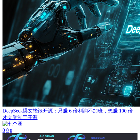
DeepSeek梁文锋谈开源：只赚 6 倍利润不加班，想赚 100 倍
才会受制于开源
0
0
0