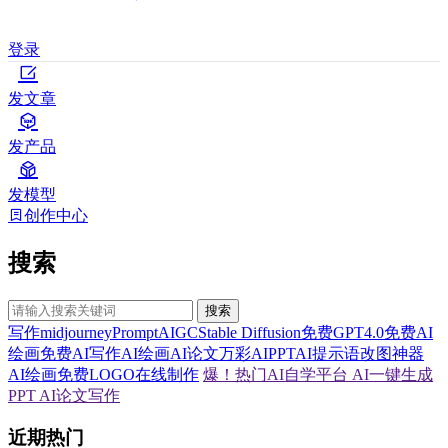
登录
发文章
发产品
发模型
创作中心
搜索
搜索
写作
midjourney
Prompt
AIGC
Stable Diffusion
免费GPT4.0
免费AI
绘画
免费AI写作
AI绘画
AI论文
万彩AI
PPT
AI提示语
改图神器
AI绘画
免费LOGO在线制作
爆！热门AI自学平台
AI一键生成
PPT
AI论文写作
近期热门