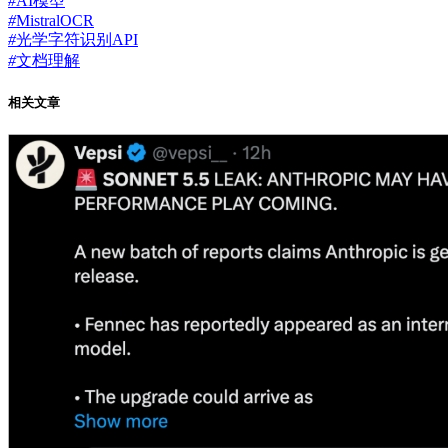
#
AI模型
#
MistralOCR
#
光学字符识别API
#
文档理解
相关文章