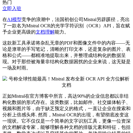
热门
立即入驻
在
AI模型
竞争的浪潮中，法国初创公司Mistral另辟蹊径，亮出
了一款名为Mistral OCR的光学字符识别（OCR）API，旨在赋
予企业更
高级
的
文档理解
能力。
这款新工具承诺将杂乱无章的PDF和图像文件中的内容——无
论是潦草的手写笔记，清晰的打印文本，还是复杂的图片、表
格和公式——都精准地提取出来，并整理成结构化的数据呈
现。对于那些被海量非结构化数据困扰的企业来说，这无疑是
一场及时雨。
正如Mistral在官方博客中所言，高达90%的企业信息都以非结
构化数据的形式存在。这类数据，比如邮件、社交媒体帖子、
视频和图片等，由于缺乏预定义的格式，一直让企业在搜索和
分析上倍感头疼. 然而，Mistral OCR的出现，有望彻底改变这
一现状。它不仅仅是一个简单的文字识别工具，更像一位
资深
的文档解读专家，能够理解各种文档的排版元素和特征，包括