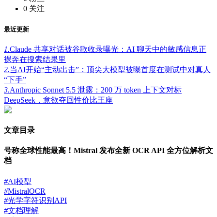
0
关注
最近更新
1.
Claude 共享对话被谷歌收录曝光：AI 聊天中的敏感信息正
裸奔在搜索结果里
2.
当AI开始“主动出击”：顶尖大模型被曝首度在测试中对真人
“下手”
3.
Anthropic Sonnet 5.5 泄露：200 万 token 上下文对标
DeepSeek，意欲夺回性价比王座
文章目录
号称全球性能最高！Mistral 发布全新 OCR API 全方位解析文
档
#
AI模型
#
MistralOCR
#
光学字符识别API
#
文档理解