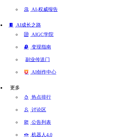
AI-权威报告
AI成长之路
AIGC学院
变现指南
副业传送门
AI创作中心
更多
热点排行
讨论区
公告列表
机器人4.0