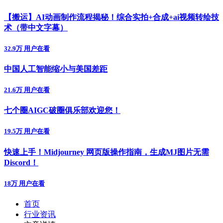
【搬运】AI动画制作流程揭秘！综合实拍+合成+ai视频转绘技
术（带中文字幕）
32.9万 用户在看
中国人工智能缩小与美国差距
21.6万 用户在看
七个圈AIGC破圈俱乐部欢迎您！
19.5万 用户在看
快速上手！Midjourney 网页版操作指南，生成MJ图片无需
Discord！
18万 用户在看
首页
行业资讯