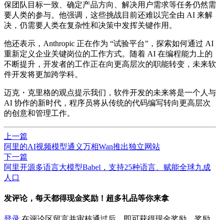
保团队目标一致、确定产品方向、解决用户需求等任务仍然需
要人类的参与。他强调，这些挑战目前还难以完全由 AI 来解
决，仍需要人类在复杂性和决策中发挥关键作用。
他还表示，Anthropic 正在作为 “试验平台”，探索如何通过 AI
重新定义企业关键岗位的工作方式。随着 AI 在编程能力上的
不断提升，开发者的工作正在向更高层次的职能转变，未来软
件开发将更加跨学科。
迈克・克里格的观点提示我们，软件开发的未来将是一个人与
AI 协作的新时代，程序员将从传统的代码编写转向更高层次
的创意和管理工作。
上一篇
阿里的AI视频模型通义万相Wan推出独立网站
下一篇
阿里开源多语言大模型Babel，支持25种语言、赋能全球九成
人口
发评论，每天都得现金奖励！超多礼品等你来拿
登录
在评论区留言并审核通过后，即可获得现金奖励，奖励