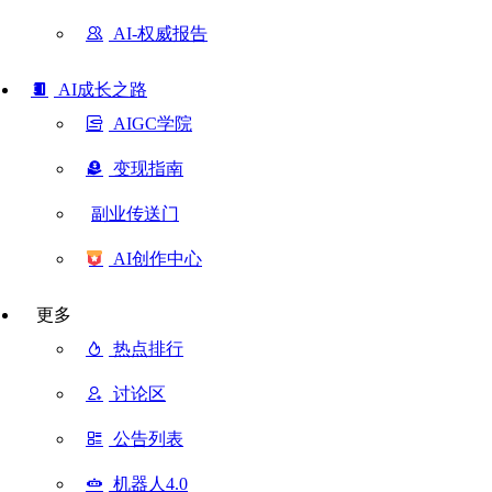
AI-权威报告
AI成长之路
AIGC学院
变现指南
副业传送门
AI创作中心
更多
热点排行
讨论区
公告列表
机器人4.0