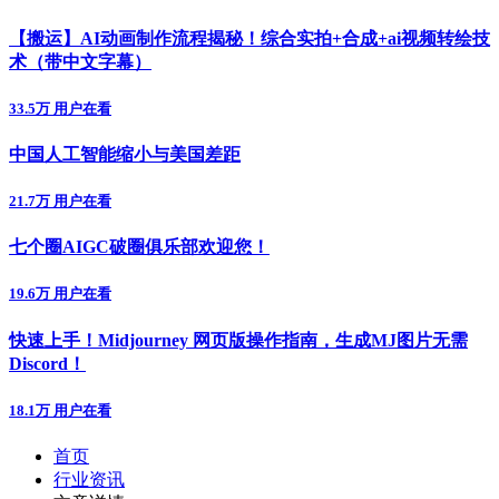
【搬运】AI动画制作流程揭秘！综合实拍+合成+ai视频转绘技
术（带中文字幕）
33.5万 用户在看
中国人工智能缩小与美国差距
21.7万 用户在看
七个圈AIGC破圈俱乐部欢迎您！
19.6万 用户在看
快速上手！Midjourney 网页版操作指南，生成MJ图片无需
Discord！
18.1万 用户在看
首页
行业资讯