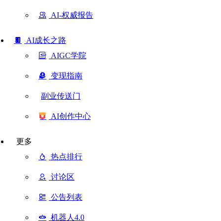
AI-权威报告
AI成长之路
AIGC学院
变现指南
副业传送门
AI创作中心
更多
热点排行
讨论区
公告列表
机器人4.0