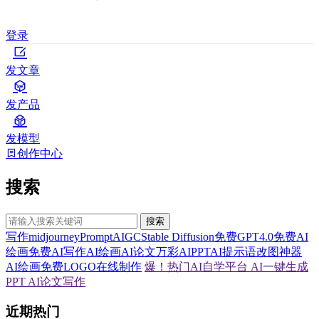
登录
发文章
发产品
发模型
创作中心
搜索
搜索
写作
midjourney
Prompt
AIGC
Stable Diffusion
免费GPT4.0
免费AI
绘画
免费AI写作
AI绘画
AI论文
万彩AI
PPT
AI提示语
改图神器
AI绘画
免费LOGO在线制作
爆！热门AI自学平台
AI一键生成
PPT
AI论文写作
近期热门