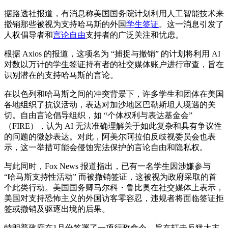
据路透社报道，有消息称美国国务院计划利用人工智能技术来
撤销那些被视为支持哈马斯的外国
学生签证
。这一消息引发了
人权倡导者和
言论自由
支持者的广泛关注和忧虑。
根据 Axios 的报道，这项名为 “捕捉与撤销” 的计划将利用 AI
对数以万计的学生签证持有者的社交媒体账户进行审查，旨在
识别潜在的支持哈马斯的言论。
在以色列和哈马斯之间的冲突背景下，许多学生和团体在美国
各地组织了抗议活动，表达对加沙地区巴勒斯坦人境遇的关
切。自由言论倡导组织，如 “个体权利与表达基金会”
（FIRE），认为 AI 无法准确理解关于如此复杂和具有争议性
的问题的微妙表达。对此，阿美尔阿拉伯反歧视委员会也表
示，这一举措可能会侵蚀宪法保护的言论自由和隐私权。
与此同时，Fox News 报道指出，已有一名学生因涉嫌参与
“哈马斯支持性活动” 而被撤销签证，这被视为政府采取的首
个此类行动。美国国务卿马尔科・鲁比奥在社交媒体上表示，
美国对支持恐怖主义的外国访客零容忍，违规者将面临签证拒
签或撤销及驱逐出境的后果。
特朗普政府在1月份签署了一项行政命令，旨在打击反犹太主