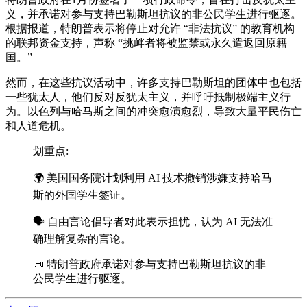
义，并承诺对参与支持巴勒斯坦抗议的非公民学生进行驱逐。
根据报道，特朗普表示将停止对允许 “非法抗议” 的教育机构
的联邦资金支持，声称 “挑衅者将被监禁或
永久
遣返回原籍
国。”
然而，在这些抗议活动中，许多支持巴勒斯坦的团体中也包括
一些犹太人，他们反对反犹太主义，并呼吁抵制极端主义行
为。以色列与哈马斯之间的冲突愈演愈烈，导致大量平民伤亡
和人道危机。
划重点:
🌍 美国国务院计划利用 AI 技术撤销涉嫌支持哈马
斯的外国学生签证。
🗣️ 自由言论倡导者对此表示担忧，认为 AI 无法准
确理解复杂的言论。
📜 特朗普政府承诺对参与支持巴勒斯坦抗议的非
公民学生进行驱逐。