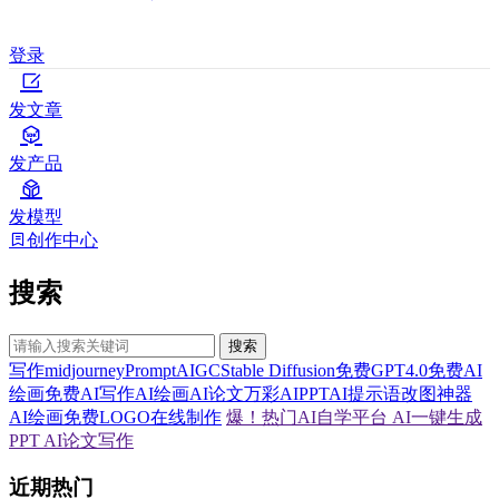
登录
发文章
发产品
发模型
创作中心
搜索
搜索
写作
midjourney
Prompt
AIGC
Stable Diffusion
免费GPT4.0
免费AI
绘画
免费AI写作
AI绘画
AI论文
万彩AI
PPT
AI提示语
改图神器
AI绘画
免费LOGO在线制作
爆！热门AI自学平台
AI一键生成
PPT
AI论文写作
近期热门