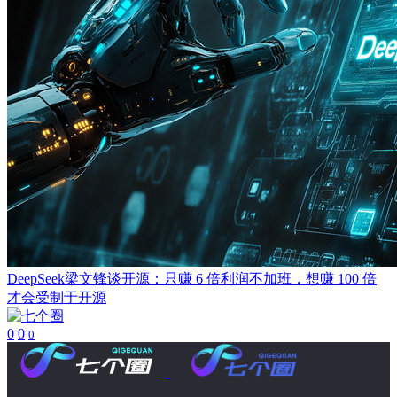
DeepSeek梁文锋谈开源：只赚 6 倍利润不加班，想赚 100 倍
才会受制于开源
0
0
0