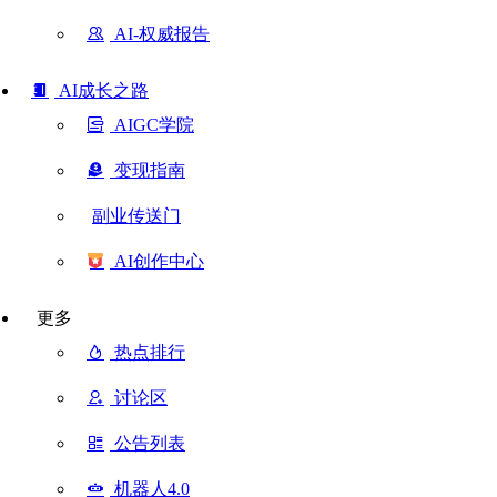
AI-权威报告
AI成长之路
AIGC学院
变现指南
副业传送门
AI创作中心
更多
热点排行
讨论区
公告列表
机器人4.0