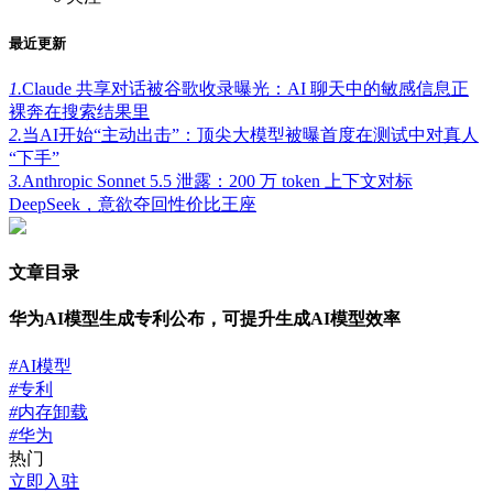
最近更新
1.
Claude 共享对话被谷歌收录曝光：AI 聊天中的敏感信息正
裸奔在搜索结果里
2.
当AI开始“主动出击”：顶尖大模型被曝首度在测试中对真人
“下手”
3.
Anthropic Sonnet 5.5 泄露：200 万 token 上下文对标
DeepSeek，意欲夺回性价比王座
文章目录
华为AI模型生成专利公布，可提升生成AI模型效率
#
AI模型
#
专利
#
内存卸载
#
华为
热门
立即入驻