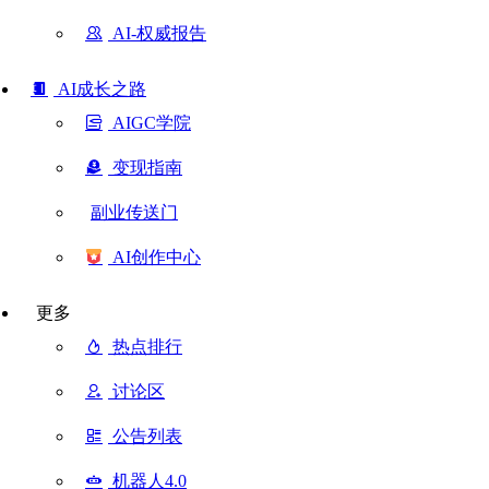
AI-权威报告
AI成长之路
AIGC学院
变现指南
副业传送门
AI创作中心
更多
热点排行
讨论区
公告列表
机器人4.0