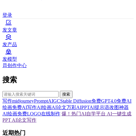
登录
发文章
发产品
发模型
创作中心
搜索
搜索
写作
midjourney
Prompt
AIGC
Stable Diffusion
免费GPT4.0
免费AI
绘画
免费AI写作
AI绘画
AI论文
万彩AI
PPT
AI提示语
改图神器
AI绘画
免费LOGO在线制作
爆！热门AI自学平台
AI一键生成
PPT
AI论文写作
近期热门