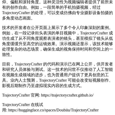
仰、偏航和滚转角度。这种灵活性为视频编辑者提供了前所未
有的创作自由。例如，一段简单的手机拍摄视频，经过
TrajectoryCrafter 的处理，可以变成仿佛由专业摄影设备拍摄的
多角度动态画面。
技术的开发者在公开页面上展示了多个令人印象深刻的案例。
例如，在一段记录街头表演的单目视频中，TrajectoryCrafter 成
功生成了从不同角度观察表演者的镜头，甚至模拟了镜头从低
角度缓缓升至高空的运镜效果。演示视频还显示，该技术能够
处理复杂的动态场景，确保生成的视角保持时间和空间上的一
致性。
目前，TrajectoryCrafter 的代码和演示已在网上公开，供开发者
和研究人员体验与测试。这一技术的问世不仅推动了人工智能
在视频生成领域的进步，也为普通用户提供了更具创意的工
具。业内人士预测，TrajectoryCrafter 可能会改变短视频创作、
影视后期制作乃至虚拟现实内容的生成方式。
TrajectoryCrafter 官网: https://trajectorycrafter.github.io/
TrajectoryCrafter 在线试
用: https://huggingface.co/spaces/Doubiiu/TrajectoryCrafter