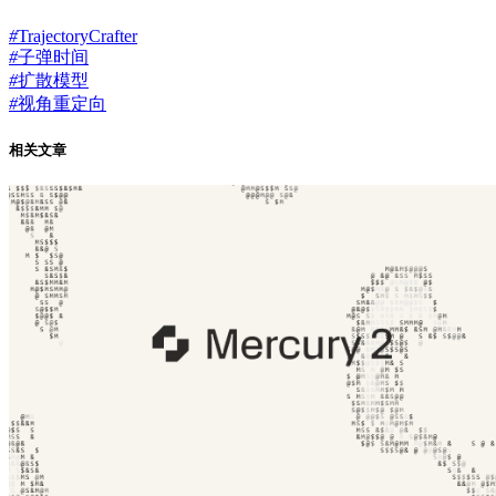
#
TrajectoryCrafter
#
子弹时间
#
扩散模型
#
视角重定向
相关文章