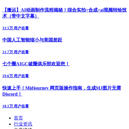
【搬运】AI动画制作流程揭秘！综合实拍+合成+ai视频转绘技
术（带中文字幕）
33.5万 用户在看
中国人工智能缩小与美国差距
21.7万 用户在看
七个圈AIGC破圈俱乐部欢迎您！
19.6万 用户在看
快速上手！Midjourney 网页版操作指南，生成MJ图片无需
Discord！
18.1万 用户在看
首页
行业资讯