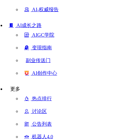
AI-权威报告
AI成长之路
AIGC学院
变现指南
副业传送门
AI创作中心
更多
热点排行
讨论区
公告列表
机器人4.0