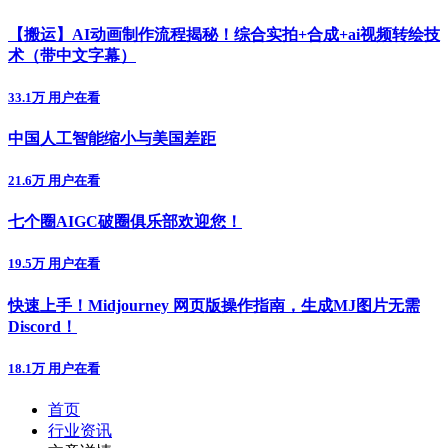
【搬运】AI动画制作流程揭秘！综合实拍+合成+ai视频转绘技
术（带中文字幕）
33.1万 用户在看
中国人工智能缩小与美国差距
21.6万 用户在看
七个圈AIGC破圈俱乐部欢迎您！
19.5万 用户在看
快速上手！Midjourney 网页版操作指南，生成MJ图片无需
Discord！
18.1万 用户在看
首页
行业资讯