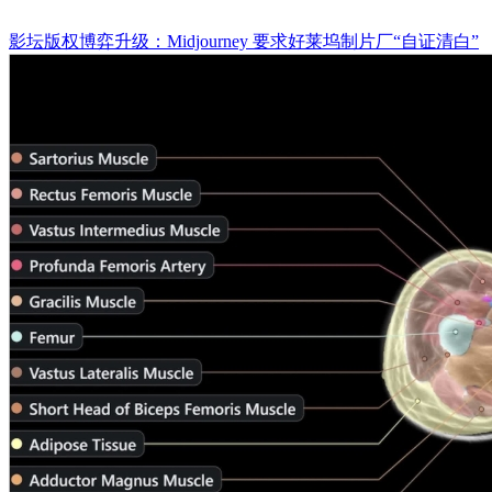
影坛版权博弈升级：Midjourney 要求好莱坞制片厂“自证清白”