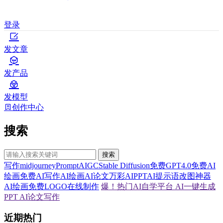
登录
发文章
发产品
发模型
创作中心
搜索
搜索
写作
midjourney
Prompt
AIGC
Stable Diffusion
免费GPT4.0
免费AI
绘画
免费AI写作
AI绘画
AI论文
万彩AI
PPT
AI提示语
改图神器
AI绘画
免费LOGO在线制作
爆！热门AI自学平台
AI一键生成
PPT
AI论文写作
近期热门