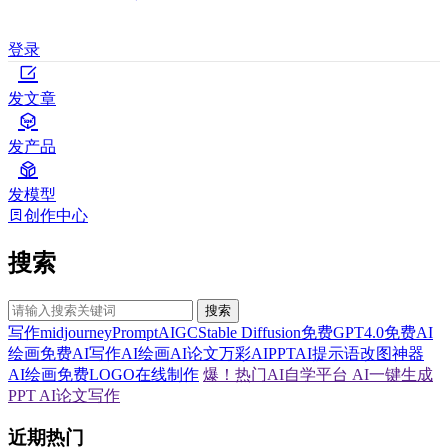
登录
发文章
发产品
发模型
创作中心
搜索
搜索
写作
midjourney
Prompt
AIGC
Stable Diffusion
免费GPT4.0
免费AI
绘画
免费AI写作
AI绘画
AI论文
万彩AI
PPT
AI提示语
改图神器
AI绘画
免费LOGO在线制作
爆！热门AI自学平台
AI一键生成
PPT
AI论文写作
近期热门