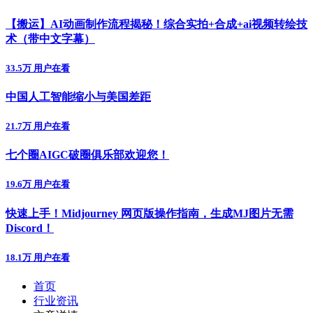
【搬运】AI动画制作流程揭秘！综合实拍+合成+ai视频转绘技
术（带中文字幕）
33.5万 用户在看
中国人工智能缩小与美国差距
21.7万 用户在看
七个圈AIGC破圈俱乐部欢迎您！
19.6万 用户在看
快速上手！Midjourney 网页版操作指南，生成MJ图片无需
Discord！
18.1万 用户在看
首页
行业资讯