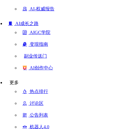
AI-权威报告
AI成长之路
AIGC学院
变现指南
副业传送门
AI创作中心
更多
热点排行
讨论区
公告列表
机器人4.0