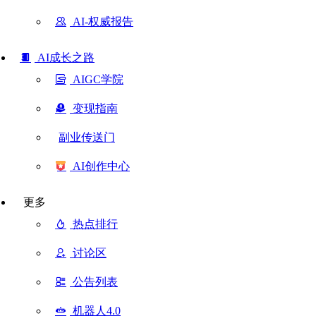
AI-权威报告
AI成长之路
AIGC学院
变现指南
副业传送门
AI创作中心
更多
热点排行
讨论区
公告列表
机器人4.0