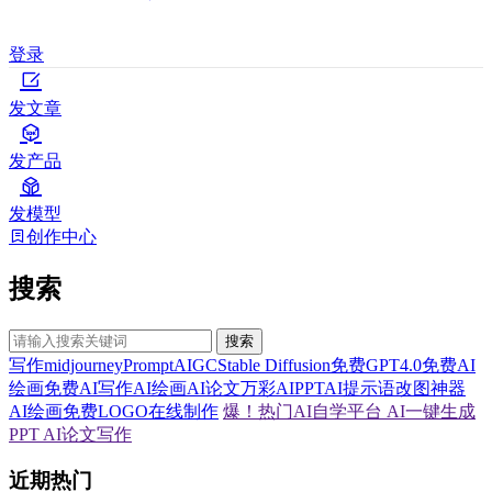
登录
发文章
发产品
发模型
创作中心
搜索
搜索
写作
midjourney
Prompt
AIGC
Stable Diffusion
免费GPT4.0
免费AI
绘画
免费AI写作
AI绘画
AI论文
万彩AI
PPT
AI提示语
改图神器
AI绘画
免费LOGO在线制作
爆！热门AI自学平台
AI一键生成
PPT
AI论文写作
近期热门