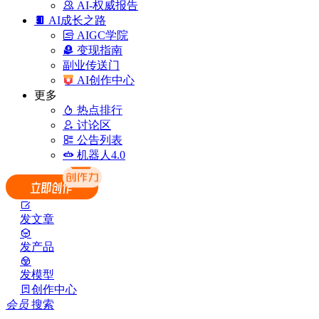
AI-权威报告
AI成长之路
AIGC学院
变现指南
副业传送门
AI创作中心
更多
热点排行
讨论区
公告列表
机器人4.0
发文章
发产品
发模型
创作中心
会员
搜索