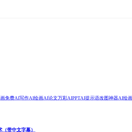
绘画
免费AI写作
AI绘画
AI论文
万彩AI
PPT
AI提示语
改图神器
AI绘
技术（带中文字幕）