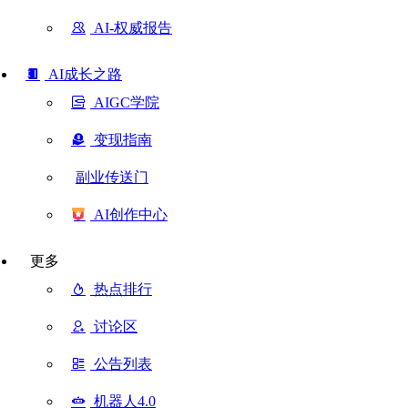
AI-权威报告
AI成长之路
AIGC学院
变现指南
副业传送门
AI创作中心
更多
热点排行
讨论区
公告列表
机器人4.0