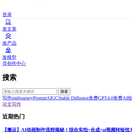
登录
发文章
发产品
发模型
创作中心
搜索
搜索
写作
midjourney
Prompt
AIGC
Stable Diffusion
免费GPT4.0
免费AI
论文写作
近期热门
【搬运】AI动画制作流程揭秘！综合实拍+合成+ai视频转绘