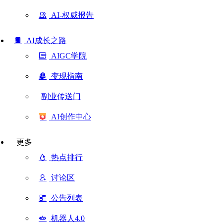
AI-权威报告
AI成长之路
AIGC学院
变现指南
副业传送门
AI创作中心
更多
热点排行
讨论区
公告列表
机器人4.0