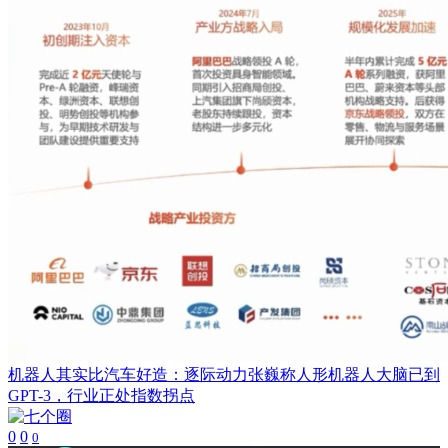
机器人其实比汽车好造：逐际动力张巍称人形机器人大脑已到
GPT-3，行业正处指数拐点
0
0
0