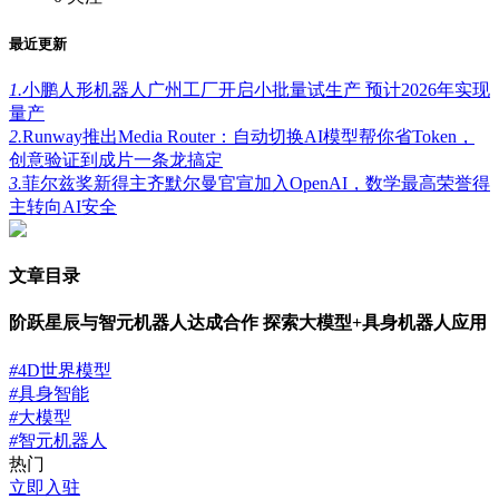
最近更新
1.
小鹏人形机器人广州工厂开启小批量试生产 预计2026年实现
量产
2.
Runway推出Media Router：自动切换AI模型帮你省Token，
创意验证到成片一条龙搞定
3.
菲尔兹奖新得主齐默尔曼官宣加入OpenAI，数学最高荣誉得
主转向AI安全
文章目录
阶跃星辰与智元机器人达成合作 探索大模型+具身机器人应用
#
4D世界模型
#
具身智能
#
大模型
#
智元机器人
热门
立即入驻