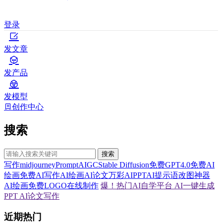
登录
发文章
发产品
发模型
创作中心
搜索
搜索
写作
midjourney
Prompt
AIGC
Stable Diffusion
免费GPT4.0
免费AI
绘画
免费AI写作
AI绘画
AI论文
万彩AI
PPT
AI提示语
改图神器
AI绘画
免费LOGO在线制作
爆！热门AI自学平台
AI一键生成
PPT
AI论文写作
近期热门