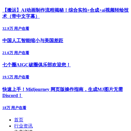
【搬运】AI动画制作流程揭秘！综合实拍+合成+ai视频转绘技
术（带中文字幕）
32.9万 用户在看
中国人工智能缩小与美国差距
21.6万 用户在看
七个圈AIGC破圈俱乐部欢迎您！
19.5万 用户在看
快速上手！Midjourney 网页版操作指南，生成MJ图片无需
Discord！
18万 用户在看
首页
行业资讯