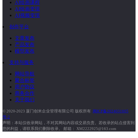
AI绘画课程
AI绘画变现
AI视频变现
创作平台
文章发布
产品发布
模型发布
支持与服务
网站导航
聚合标签
用户协议
商务合作
关于我们
© 2020-2023 厦门创米企业管理有限公司 版权所有
闽ICP备2024031605
号-2
声明：本站仅收录网站，不对其网站内容或交易负责。若收录的站点侵害到
您的利益，请联系我们删除收录。 邮箱： XM2222925@163.com