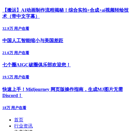
【搬运】AI动画制作流程揭秘！综合实拍+合成+ai视频转绘技
术（带中文字幕）
32.9万 用户在看
中国人工智能缩小与美国差距
21.6万 用户在看
七个圈AIGC破圈俱乐部欢迎您！
19.5万 用户在看
快速上手！Midjourney 网页版操作指南，生成MJ图片无需
Discord！
18万 用户在看
首页
行业资讯