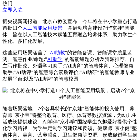
热门
立即入驻
据央视新闻报道，北京市教委宣布，今年将在中小学重点打造
首批11个
人工智能应用场景
，并启动培育建设7个"京娃"智能
体，旨在以人工智能技术赋能五育融合培养体系，助力学生个
性化、多样化发展。
这些应用场景涵盖了"
AI助教
"的智能备课、智能课堂质量监
测、智慧作业/命题;"
AI助学
"的智能错题分析及资源推荐、自
主写作批改、外语学习助手;"AI助育"的智慧体育、心理健康
助手;"AI助评"的智慧综合素质评价;"AI助研"的智能教师专业
发展平台;以及"AI助管"的智慧校园。
随着场景落地，7个各具特长的"京娃"智能体将投入使用。养
育师"京小宝"将整合教育、医疗、体育等数据资源，为幼儿生
活成长提供建议。AI学伴"京小学"围绕学生兴趣爱好提供个性
化学习路径，为学生定制学习建议和反馈。健康师"京小健"整
合体育、美育、营养膳食、卫生健康等资源，形成促进学生身