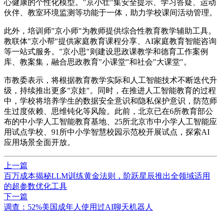
心健康的个性化模型。"京小壮"集安全提示、学习答疑、运动
伙伴、教室环境监测等功能于一体，助力学校课间活动管理。
此外，培训师"京小师"为教师提供综合性教育教学辅助工具。
教联体"京小帮"提供家庭教育课程分享、AI家庭教育智能咨询
等一站式服务。"京小思"则建设思政课教学和德育工作案例
库、教案集，融合思政教育"小课堂"和社会"大课堂"。
市教委表示，将根据教育教学实际和人工智能技术不断迭代升
级，持续推出更多"京娃"。同时，在推进人工智能教育的过程
中，学校将培养学生的数据安全意识和隐私保护意识，防范师
生过度依赖、思维钝化等风险。此前，北京已在6所教育部公
布的中小学人工智能教育基地、25所北京市中小学人工智能应
用试点学校、91所中小学智慧校园示范校开展试点，探索AI
应用场景全面开放。
上一篇
百万成本揭秘LLM训练黄金法则，阶跃星辰推出全领域适用
的超参数优化工具
下一篇
调查：52%美国成年人使用过AI聊天机器人