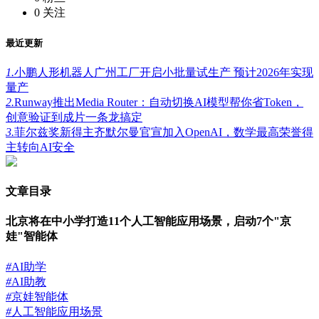
0
关注
最近更新
1.
小鹏人形机器人广州工厂开启小批量试生产 预计2026年实现
量产
2.
Runway推出Media Router：自动切换AI模型帮你省Token，
创意验证到成片一条龙搞定
3.
菲尔兹奖新得主齐默尔曼官宣加入OpenAI，数学最高荣誉得
主转向AI安全
文章目录
北京将在中小学打造11个人工智能应用场景，启动7个"京
娃"智能体
#
AI助学
#
AI助教
#
京娃智能体
#
人工智能应用场景