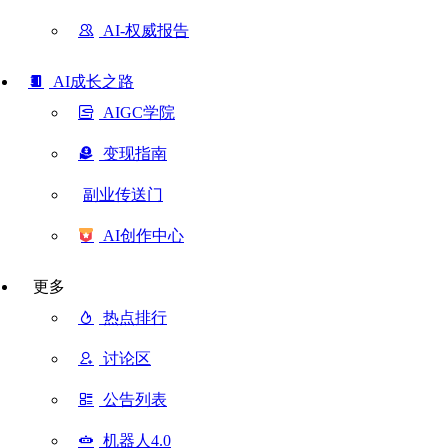
AI-权威报告
AI成长之路
AIGC学院
变现指南
副业传送门
AI创作中心
更多
热点排行
讨论区
公告列表
机器人4.0