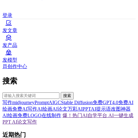
登录
发文章
发产品
发模型
创作中心
搜索
搜索
写作
midjourney
Prompt
AIGC
Stable Diffusion
免费GPT4.0
免费AI
绘画
免费AI写作
AI绘画
AI论文
万彩AI
PPT
AI提示语
改图神器
AI绘画
免费LOGO在线制作
爆！热门AI自学平台
AI一键生成
PPT
AI论文写作
近期热门