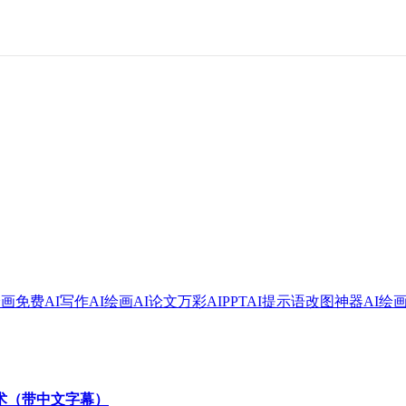
绘画
免费AI写作
AI绘画
AI论文
万彩AI
PPT
AI提示语
改图神器
AI绘
技术（带中文字幕）