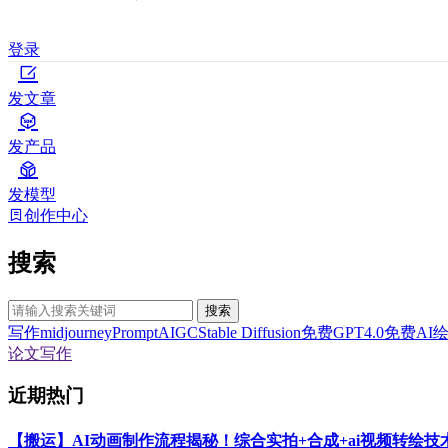
登录
发文章
发产品
发模型
创作中心
搜索
搜索
写作
midjourney
Prompt
AIGC
Stable Diffusion
免费GPT4.0
免费AI
论文写作
近期热门
【搬运】AI动画制作流程揭秘！综合实拍+合成+ai视频转绘