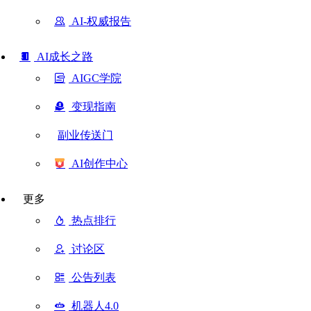
AI-权威报告
AI成长之路
AIGC学院
变现指南
副业传送门
AI创作中心
更多
热点排行
讨论区
公告列表
机器人4.0