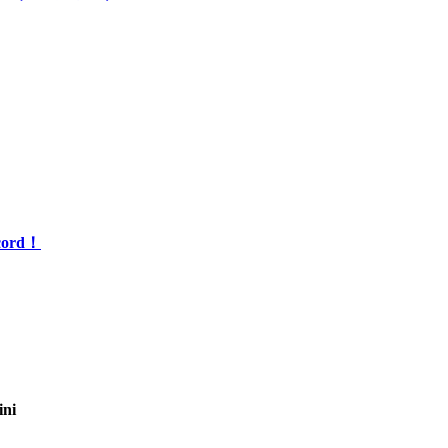
ord！
ni