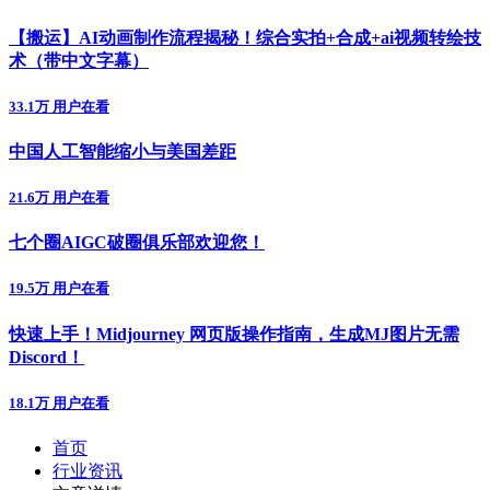
【搬运】AI动画制作流程揭秘！综合实拍+合成+ai视频转绘技
术（带中文字幕）
33.1万 用户在看
中国人工智能缩小与美国差距
21.6万 用户在看
七个圈AIGC破圈俱乐部欢迎您！
19.5万 用户在看
快速上手！Midjourney 网页版操作指南，生成MJ图片无需
Discord！
18.1万 用户在看
首页
行业资讯