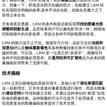
除了移除对象，LBM 还展现了其在
调整光照
方面的非凡实
力。想象一下，即使是在阴天拍摄的照片，也能通过 LBM 轻
松实现阳光明媚的效果;原本平淡的光影，也能在其魔力之下
变得立体生动。
开发者甚至透露，LBM 的条件框架还能实现
可控的图像光照
调整和阴影生成
，这意味着用户可以像电影导演一样，精细地
控制画面中的光影效果，营造出各种不同的氛围和意境。
LBM 的能力远不止于此。根据官方介绍，这款方法在
法线和
深度估计
以及
物体重新着色
等多种图像转换任务中均展现出卓
越的性能。可以说，LBM 是一位真正的“多面手”，能够应对
各种不同的图像处理需求。其
通用性和可扩展性
也为未来的图
像编辑应用带来了无限可能。
技术揭秘
LBM 之所以能够如此高效且强大，其核心在于
潜在桥梁匹配
这一创新理念。它并非直接在像素层面进行操作，而是在图像
的
潜在空间
中寻找和建立关联，并通过这种潜在的“桥梁”实现
快速的图像转换。这种新颖的方法不仅提升了处理速度，也为
实现更复杂的图像编辑效果提供了技术支撑。