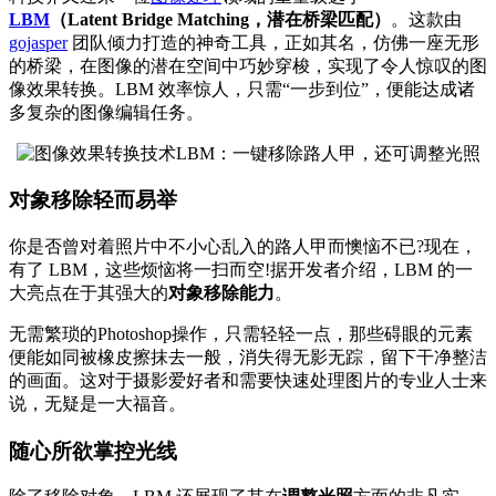
LBM
（Latent Bridge Matching，潜在桥梁匹配）
。这款由
gojasper
团队倾力打造的神奇工具，正如其名，仿佛一座无形
的桥梁，在图像的潜在空间中巧妙穿梭，实现了令人惊叹的图
像效果转换。LBM 效率惊人，只需“一步到位”，便能达成诸
多复杂的图像编辑任务。
对象移除轻而易举
你是否曾对着照片中不小心乱入的路人甲而懊恼不已?现在，
有了 LBM，这些烦恼将一扫而空!据开发者介绍，LBM 的一
大亮点在于其强大的
对象移除能力
。
无需繁琐的Photoshop操作，只需轻轻一点，那些碍眼的元素
便能如同被橡皮擦抹去一般，消失得无影无踪，留下干净整洁
的画面。这对于摄影爱好者和需要快速处理图片的专业人士来
说，无疑是一大福音。
随心所欲掌控光线