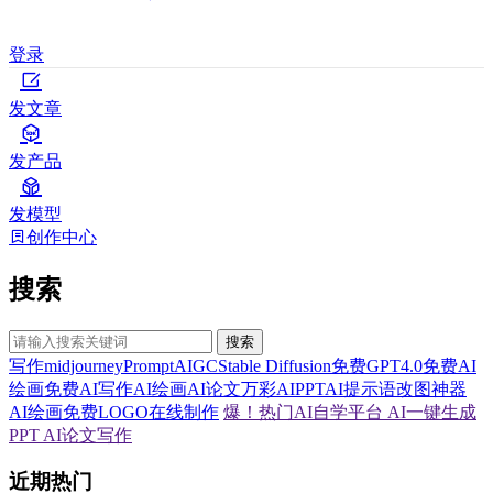
登录
发文章
发产品
发模型
创作中心
搜索
搜索
写作
midjourney
Prompt
AIGC
Stable Diffusion
免费GPT4.0
免费AI
绘画
免费AI写作
AI绘画
AI论文
万彩AI
PPT
AI提示语
改图神器
AI绘画
免费LOGO在线制作
爆！热门AI自学平台
AI一键生成
PPT
AI论文写作
近期热门