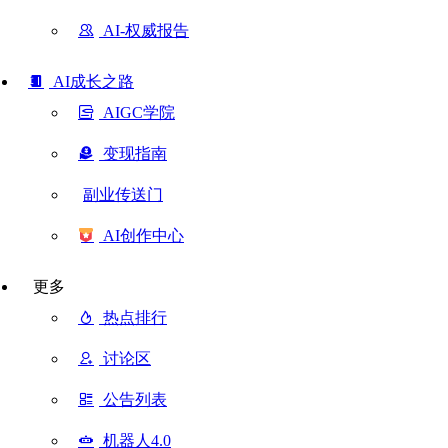
AI-权威报告
AI成长之路
AIGC学院
变现指南
副业传送门
AI创作中心
更多
热点排行
讨论区
公告列表
机器人4.0