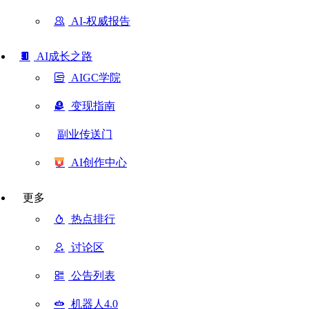
AI-权威报告
AI成长之路
AIGC学院
变现指南
副业传送门
AI创作中心
更多
热点排行
讨论区
公告列表
机器人4.0