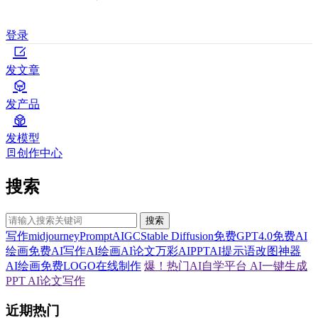
登录
发文章
发产品
发模型
创作中心
搜索
搜索
写作
midjourney
Prompt
AIGC
Stable Diffusion
免费GPT4.0
免费AI
绘画
免费AI写作
AI绘画
AI论文
万彩AI
PPT
AI提示语
改图神器
AI绘画
免费LOGO在线制作
爆！热门AI自学平台
AI一键生成
PPT
AI论文写作
近期热门