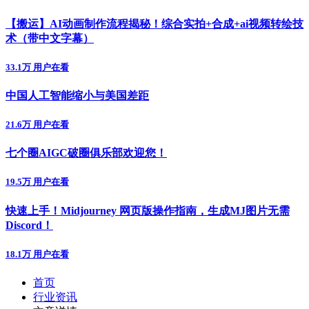
【搬运】AI动画制作流程揭秘！综合实拍+合成+ai视频转绘技
术（带中文字幕）
33.1万 用户在看
中国人工智能缩小与美国差距
21.6万 用户在看
七个圈AIGC破圈俱乐部欢迎您！
19.5万 用户在看
快速上手！Midjourney 网页版操作指南，生成MJ图片无需
Discord！
18.1万 用户在看
首页
行业资讯