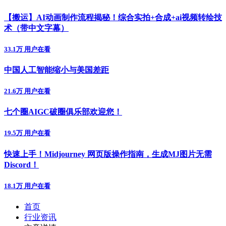
【搬运】AI动画制作流程揭秘！综合实拍+合成+ai视频转绘技
术（带中文字幕）
33.1万 用户在看
中国人工智能缩小与美国差距
21.6万 用户在看
七个圈AIGC破圈俱乐部欢迎您！
19.5万 用户在看
快速上手！Midjourney 网页版操作指南，生成MJ图片无需
Discord！
18.1万 用户在看
首页
行业资讯