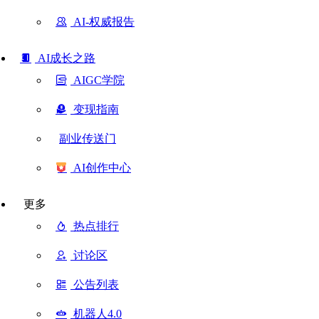
AI-权威报告
AI成长之路
AIGC学院
变现指南
副业传送门
AI创作中心
更多
热点排行
讨论区
公告列表
机器人4.0