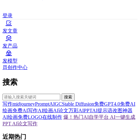
登录
发文章
发产品
发模型
创作中心
搜索
搜索
写作
midjourney
Prompt
AIGC
Stable Diffusion
免费GPT4.0
免费AI
绘画
免费AI写作
AI绘画
AI论文
万彩AI
PPT
AI提示语
改图神器
AI绘画
免费LOGO在线制作
爆！热门AI自学平台
AI一键生成
PPT
AI论文写作
近期热门