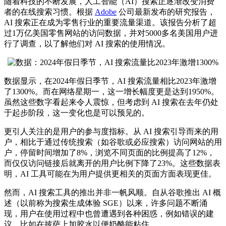
随着科技的不断发展，人工智能（AI）搜索正逐渐改变消费
者的在线搜索习惯。根据
Adobe
公司
最新
发布的研究报告，
AI 搜索正在成为零售行业的重要流量渠道。该报告分析了超
过1万亿美国零售网站的访问数据，并对5000多名美国用户进
行了调查，以了解他们对 AI 搜索的使用情况。
数据显示，在2024年假日季节，AI 搜索流量相比2023年激增
了1300%。而在网络星期一，这一增长幅度更是达到1950%。
虽然这些数字看起来令人震惊，但考虑到 AI 搜索在去年仍处
于起步阶段，这一变化也是可以预见的。
更引人关注的是用户的参与度指标。从 AI 搜索引导而来的用
户，相比于通过传统搜索（如谷歌或必应搜索）访问网站的用
户，停留时间增加了8%，浏览不同页面的比例提高了12%，
而仅仅访问链接后就离开的用户比例下降了23%。这些数据表
明，AI 工具可能在为用户提供更相关的页面方面表现更佳。
然而，AI 搜索工具的推出并非一帆风顺。自从谷歌推出 AI 概
述（以前称为搜索生成体验 SGE）以来，许多问题不断涌
现，用户在使用过程中也曾遭遇到各种困惑，例如错误的建
议，比如在披萨上加胶水以便奶酪能粘住。