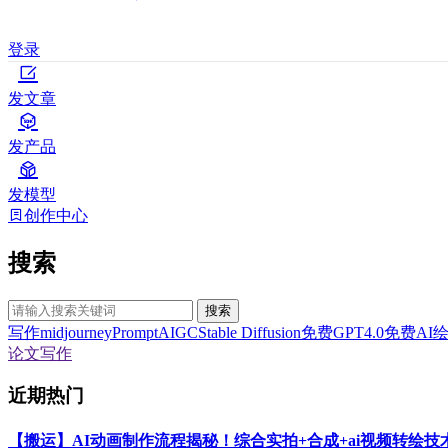
登录
发文章
发产品
发模型
创作中心
搜索
搜索
写作
midjourney
Prompt
AIGC
Stable Diffusion
免费GPT4.0
免费AI
论文写作
近期热门
【搬运】AI动画制作流程揭秘！综合实拍+合成+ai视频转绘