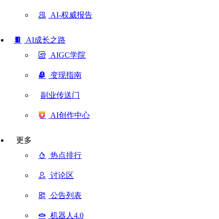
AI-权威报告
AI成长之路
AIGC学院
变现指南
副业传送门
AI创作中心
更多
热点排行
讨论区
公告列表
机器人4.0