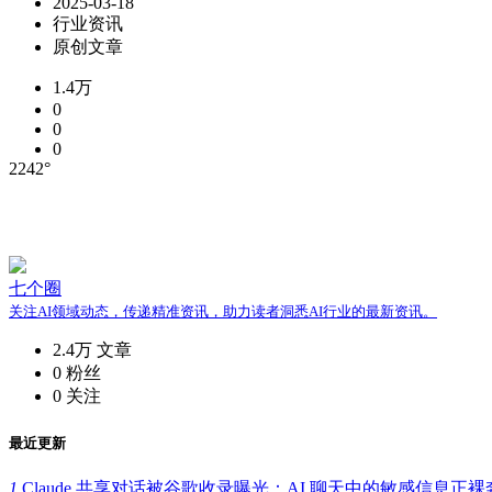
2025-03-18
行业资讯
原创文章
1.4万
0
0
0
2242°
七个圈
关注AI领域动态，传递精准资讯，助力读者洞悉AI行业的最新资讯。
2.4万
文章
0
粉丝
0
关注
最近更新
1.
Claude 共享对话被谷歌收录曝光：AI 聊天中的敏感信息正