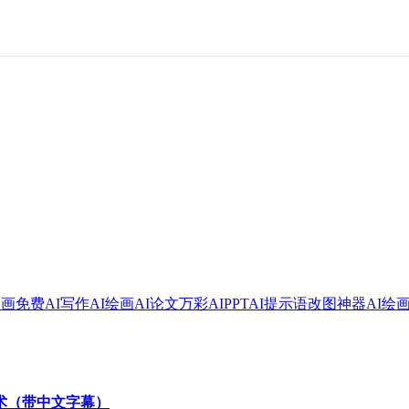
绘画
免费AI写作
AI绘画
AI论文
万彩AI
PPT
AI提示语
改图神器
AI绘
技术（带中文字幕）