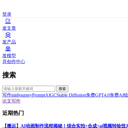
登录
发文章
发产品
发模型
创作中心
搜索
搜索
写作
midjourney
Prompt
AIGC
Stable Diffusion
免费GPT4.0
免费AI
论文写作
近期热门
【搬运】AI动画制作流程揭秘！综合实拍+合成+ai视频转绘