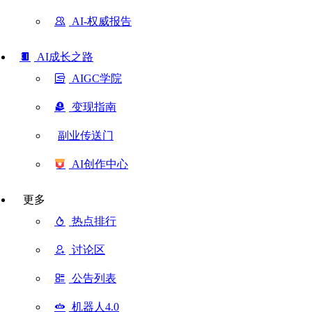
AI-权威报告
AI成长之路
AIGC学院
变现指南
副业传送门
AI创作中心
更多
热点排行
讨论区
公告列表
机器人4.0