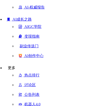
AI-权威报告
AI成长之路
AIGC学院
变现指南
副业传送门
AI创作中心
更多
热点排行
讨论区
公告列表
机器人4.0