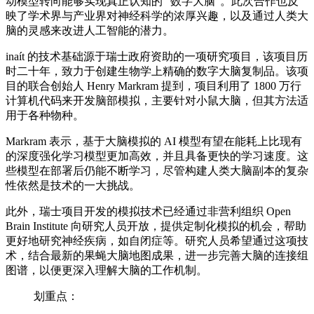
动模型转向能够实现真正认知的 “数字大脑”。此次合作也反
映了学术界与产业界对神经科学的浓厚兴趣，以及通过人类大
脑的灵感来改进人工智能的潜力。
inaít 的技术基础源于瑞士政府资助的一项研究项目，该项目历
时二十年，致力于创建生物学上精确的数字大脑复制品。该项
目的联合创始人 Henry Markram 提到，项目利用了 1800 万行
计算机代码来开发脑部模拟，主要针对小鼠大脑，但其方法适
用于各种物种。
Markram 表示，基于大脑模拟的 AI 模型有望在能耗上比现有
的深度强化学习模型更加高效，并且具备更快的学习速度。这
些模型在部署后仍能不断学习，尽管构建人类大脑副本的复杂
性依然是技术的一大挑战。
此外，瑞士项目开发的模拟技术已经通过非营利组织 Open
Brain Institute 向研究人员开放，提供定制化模拟的机会，帮助
更好地研究神经疾病，如自闭症等。研究人员希望通过这项技
术，结合
最新
的果蝇大脑地图成果，进一步完善大脑的连接组
图谱，以便更深入理解大脑的工作机制。
划重点：