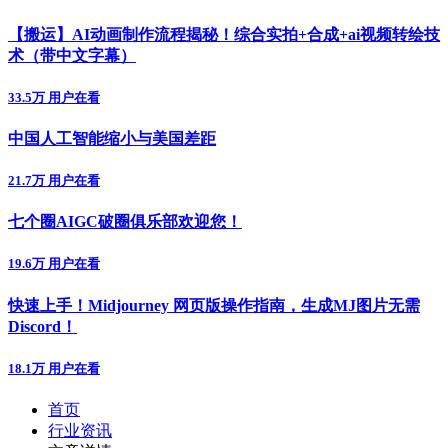
【搬运】AI动画制作流程揭秘！综合实拍+合成+ai视频转绘技
术（带中文字幕）
33.5万 用户在看
中国人工智能缩小与美国差距
21.7万 用户在看
七个圈AIGC破圈俱乐部欢迎您！
19.6万 用户在看
快速上手！Midjourney 网页版操作指南，生成MJ图片无需
Discord！
18.1万 用户在看
首页
行业资讯