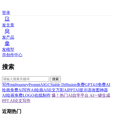
登录
发文章
发产品
发模型
创作中心
搜索
搜索
写作
midjourney
Prompt
AIGC
Stable Diffusion
免费GPT4.0
免费AI
绘画
免费AI写作
AI绘画
AI论文
万彩AI
PPT
AI提示语
改图神器
AI绘画
免费LOGO在线制作
爆！热门AI自学平台
AI一键生成
PPT
AI论文写作
近期热门