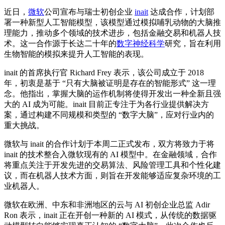
近日，
微软
公司宣布与瑞士初创企业
inait
达成合作，计划部
署一种新型人工智能模型，该模型通过模拟哺乳动物的大脑推
理能力，推动多个领域的技术进步，包括金融交易和机器人技
术。这一合作源于长达二十年的
数字神经科学
研究，旨在利用
生物智能的模拟来提升人工智能的表现。
inait 的首席执行官 Richard Frey 表示，该公司成立于 2018
年，初衷是基于 “只有大脑被证明是存在的智能形式” 这一理
念。他指出，掌握大脑的运作机制将使得开发出一种全新且强
大的 AI 成为可能。inait 目前正专注于为各行业提供解决方
案，通过构建不同规模和类型的 “数字大脑”，应对行业内的
重大挑战。
微软与 inait 的合作计划于本周二正式发布，双方将致力于将
inait 的技术整合入微软现有的 AI 模型中。在金融领域，合作
将重点关注于开发先进的交易算法、风险管理工具和个性化建
议，而在机器人技术方面，则旨在开发能够适应复杂环境的工
业机器人。
微软在欧洲、中东和非洲地区的云与 AI 初创企业总监 Adir
Ron 表示，inait 正在开创一种新的 AI 模式，从传统的数据驱