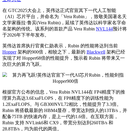
在 GTC2025大会上，英伟达正式官宣其下一代人工智能
（AI）芯片平台，并命名为「Vera Rubin」，致敬美国
著名
天
文学家薇拉·鲁宾(Vera Rubin)，延续了英伟达以科学家名字命
名架构的传统。该系列的
首款
产品 Vera Rubin
NVL144
预计将
于2026年下半年发布。
英伟达首席执行官黄仁勋表示，Rubin 的性能将达到当前
Hopper
架构的900倍，相较之下，
最新
的
Blackwell
架构已经
实现了对 Hopper68倍的性能提升，预示着 Rubin 将带来又一
次巨大的算力飞跃。
根据官方公布的信息，Vera Rubin NVL144在 FP4精度下的推
理算力高达3.6ExaFLOPS，在 FP8精度下的训练性能为
1.2ExaFLOPS。与 GB300NVL72相比，性能提升了3.3倍。
Rubin 将搭载
最新
的 HBM4显存，带宽达到惊人的13TB/s，并
配备75TB 的快速内存，是上一代的1.6倍。在互联方面，
Rubin 支持 NVLink6和 CX9，带宽分别达到260TB/s 和
28.8TB/s，均为前代的两倍。