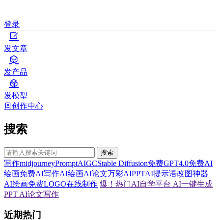
登录
发文章
发产品
发模型
创作中心
搜索
搜索
写作
midjourney
Prompt
AIGC
Stable Diffusion
免费GPT4.0
免费AI
绘画
免费AI写作
AI绘画
AI论文
万彩AI
PPT
AI提示语
改图神器
AI绘画
免费LOGO在线制作
爆！热门AI自学平台
AI一键生成
PPT
AI论文写作
近期热门