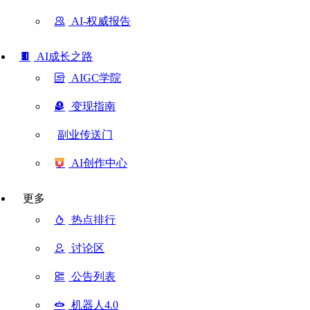
AI-权威报告
AI成长之路
AIGC学院
变现指南
副业传送门
AI创作中心
更多
热点排行
讨论区
公告列表
机器人4.0