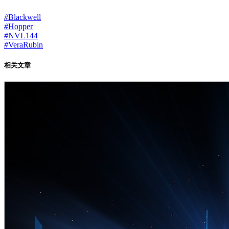
#
Blackwell
#
Hopper
#
NVL144
#
VeraRubin
相关文章