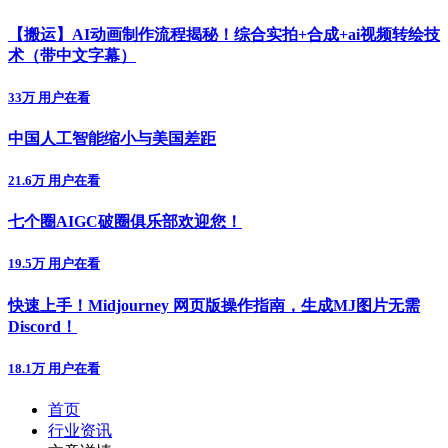
【搬运】AI动画制作流程揭秘！综合实拍+合成+ai视频转绘技
术（带中文字幕）
33万 用户在看
中国人工智能缩小与美国差距
21.6万 用户在看
七个圈AIGC破圈俱乐部欢迎您！
19.5万 用户在看
快速上手！Midjourney 网页版操作指南，生成MJ图片无需
Discord！
18.1万 用户在看
首页
行业资讯