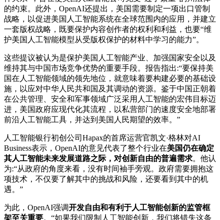
的约束。此外，OpenAI还提出，美国需要制定一项出口管制
战略，以促进美国人工智能系统在全球范围内的应用，并建立
一套版权战略，既要保护内容创作者的权利和利益，也要“维
护美国人工智能模型从受版权保护的材料中学习的能力”。
这些提议被认为是保护美国人工智能产业、加强国家安全以及
维持其与中国市场竞争优势的重要手段。报告指出:“要保持美
国在人工智能领域的领先地位，就意味着要构建必要的基础设
施，以应对中华人民共和国及其调动的资源。鉴于中国正朝着
在公共管理、安全和军事领域广泛采用人工智能的宏伟目标迈
进，美国政府应现代化其流程，以私营部门的速度安全地部署
前沿人工智能工具，并达到美国人民期望的效率。”
人工智能银行初创公司Hapax的首席运营官凯文·格林对AI
Business表示，OpenAI的意见代表了整个行业在
美国仍在确定
其人工智能未来发展道路之际，对创新自由的普遍需求
。他认
为:“从政府的角度来看，没有时间袖手旁观。政府需要拥抱这
项技术，不仅要了解其中的挑战和风险，还要看到其中的机
遇。”
为此，OpenAI强调
开发自由和有利于人工智能创新的监管框
架至关重要
。“如果我们限制人工智能创新，我们将错失这条