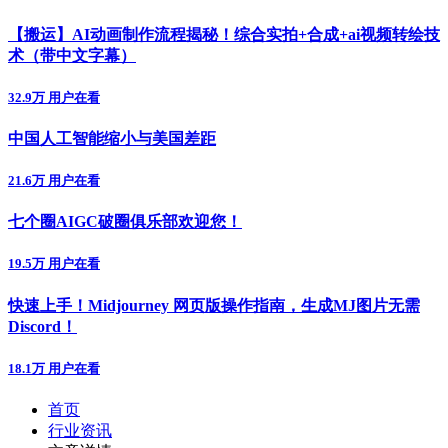
【搬运】AI动画制作流程揭秘！综合实拍+合成+ai视频转绘技
术（带中文字幕）
32.9万 用户在看
中国人工智能缩小与美国差距
21.6万 用户在看
七个圈AIGC破圈俱乐部欢迎您！
19.5万 用户在看
快速上手！Midjourney 网页版操作指南，生成MJ图片无需
Discord！
18.1万 用户在看
首页
行业资讯