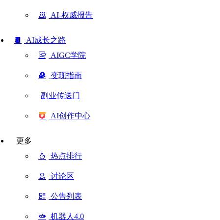
AI-权威报告
AI成长之路
AIGC学院
变现指南
副业传送门
AI创作中心
更多
热点排行
讨论区
公告列表
机器人4.0