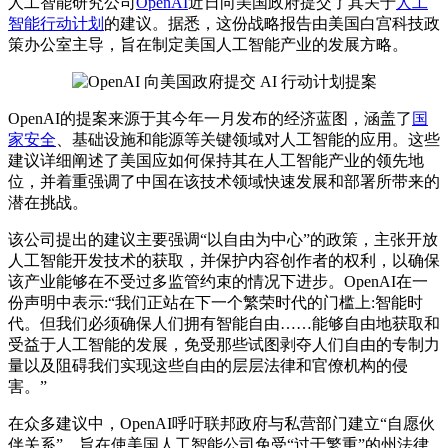
人工智能研究公司
OpenAI
近日向美国政府提交了其关于
人工
智能行动计划
的建议。据悉，这份战略报告由美国白宫科技政
策办公室主导，旨在制定美国人工智能产业的发展方略。
OpenAI的提案来源于其今年一月发布的经济蓝图，涵盖了
国
家安全
、基础设施和能源等关键领域对人工智能的应用。这些
建议详细阐述了美国应如何保持其在人工智能产业的领先地
位，并着重强调了中国在该技术领域快速发展和部署所带来的
潜在挑战。
该公司提出的建议主要强调“以自由为中心”的政策，主张开放
人工智能开发技术的获取，并保护内容创作者的权利，以确保
该产业能够在不受过多监管约束的情况下进步。OpenAI在一
份声明中表示:“我们正站在下一个繁荣时代的门槛上:智能时
代。但我们必须确保人们拥有智能自由……能够自由地获取和
受益于人工智能的发展，免受那些试图剥夺人们自由的专制力
量以及阻碍我们实现这些自由的层层法律和官僚机构的侵
害。”
在众多建议中，OpenAI呼吁联邦政府与私营部门建立“自愿伙
伴关系”，旨在使美国人工智能公司免受“过于繁重”的州法律