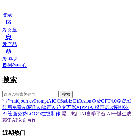
登录
发文章
发产品
发模型
创作中心
搜索
搜索
写作
midjourney
Prompt
AIGC
Stable Diffusion
免费GPT4.0
免费AI
绘画
免费AI写作
AI绘画
AI论文
万彩AI
PPT
AI提示语
改图神器
AI绘画
免费LOGO在线制作
爆！热门AI自学平台
AI一键生成
PPT
AI论文写作
近期热门