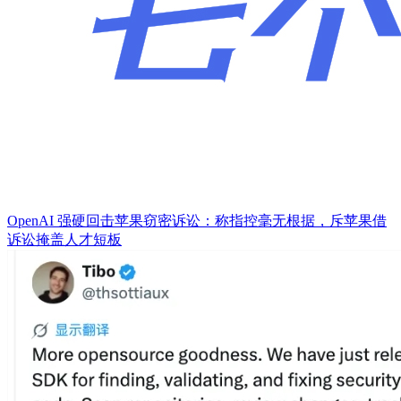
OpenAI 强硬回击苹果窃密诉讼：称指控毫无根据，斥苹果借
诉讼掩盖人才短板