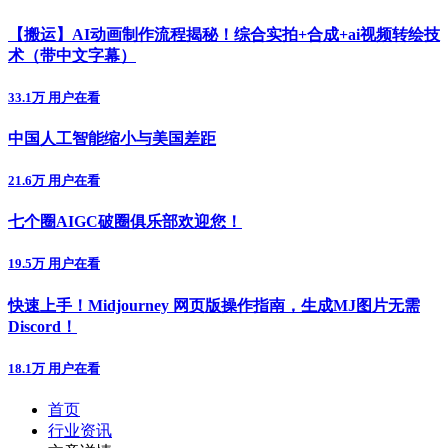
【搬运】AI动画制作流程揭秘！综合实拍+合成+ai视频转绘技
术（带中文字幕）
33.1万 用户在看
中国人工智能缩小与美国差距
21.6万 用户在看
七个圈AIGC破圈俱乐部欢迎您！
19.5万 用户在看
快速上手！Midjourney 网页版操作指南，生成MJ图片无需
Discord！
18.1万 用户在看
首页
行业资讯