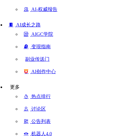
AI-权威报告
AI成长之路
AIGC学院
变现指南
副业传送门
AI创作中心
更多
热点排行
讨论区
公告列表
机器人4.0