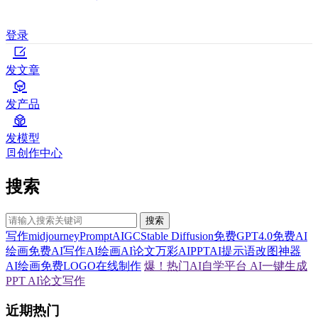
登录
发文章
发产品
发模型
创作中心
搜索
搜索
写作
midjourney
Prompt
AIGC
Stable Diffusion
免费GPT4.0
免费AI
绘画
免费AI写作
AI绘画
AI论文
万彩AI
PPT
AI提示语
改图神器
AI绘画
免费LOGO在线制作
爆！热门AI自学平台
AI一键生成
PPT
AI论文写作
近期热门