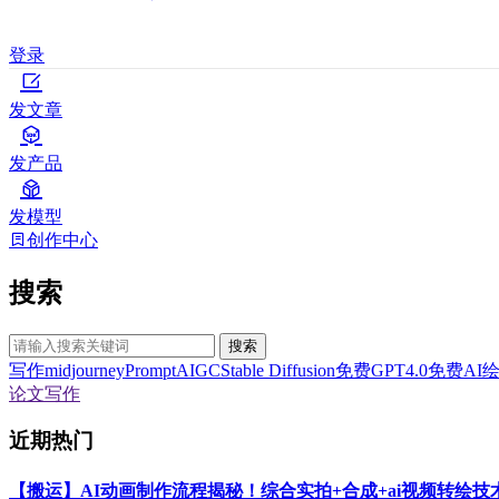
登录
发文章
发产品
发模型
创作中心
搜索
搜索
写作
midjourney
Prompt
AIGC
Stable Diffusion
免费GPT4.0
免费AI
论文写作
近期热门
【搬运】AI动画制作流程揭秘！综合实拍+合成+ai视频转绘