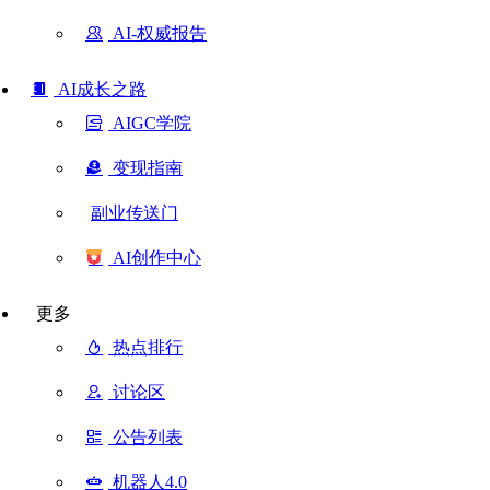
AI-权威报告
AI成长之路
AIGC学院
变现指南
副业传送门
AI创作中心
更多
热点排行
讨论区
公告列表
机器人4.0