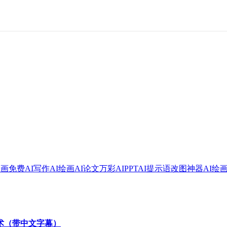
绘画
免费AI写作
AI绘画
AI论文
万彩AI
PPT
AI提示语
改图神器
AI绘
技术（带中文字幕）