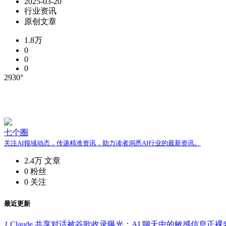
2025-03-20
行业资讯
原创文章
1.8万
0
0
0
2930°
七个圈
关注AI领域动态，传递精准资讯，助力读者洞悉AI行业的最新资讯。
2.4万
文章
0
粉丝
0
关注
最近更新
1.
Claude 共享对话被谷歌收录曝光：AI 聊天中的敏感信息正