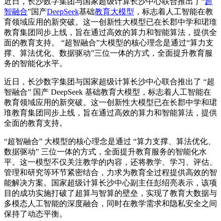
近日，长沙数字集团与国家超级计算长沙中心联合推出了“
超
智融合
”国产
DeepSeek
基础
教育大模型
，标志着人工智能在教
育领域应用的新突破。这一创新性大模型已在长郡中学和珺琟
教育集团同步上线，旨在通过高效的算力和智能算法，提供全
面的教育支持。 “超智融合”大模型的核心理念是通过“算力支
撑、算法优化、数据驱动”三位一体的方式，全面提升教育服
务的智能化水平。
近日，长沙数字集团与国家
超级
计算长沙中心联合推出了 “超
智融合” 国产 DeepSeek 基础教育大模型，标志着人工智能在
教育领域应用的新突破。这一创新性大模型已在长郡中学和珺
琟教育集团同步上线，旨在通过高效的算力和智能算法，提供
全面的教育支持。
“超智融合” 大模型的核心理念是通过 “算力支撑、算法优化、
数据驱动” 三位一体的方式，全面提升教育服务的智能化水
平。这一模型不仅关注教学的内容，还将教学、学习、评估、
管理和研究等环节紧密结合，力求为教育全过程提供高效的智
能解决方案。国家
超级
计算长沙中心副主任彭绍亮表示，该项
目的成功实施打破了超算与智算的壁垒，实现了教育大数据与
多模态人工智能的深度融合，同时在教学需求和隐私安全之间
保持了动态平衡。