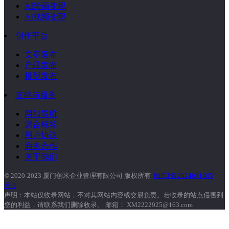
AI绘画变现
AI视频变现
创作平台
文章发布
产品发布
模型发布
支持与服务
网站导航
聚合标签
用户协议
商务合作
关于我们
© 2020-2023 厦门创米企业管理有限公司 版权所有
闽ICP备2024031605
号-2
声明：本站仅收录网站，不对其网站内容或交易负责。若收录的站点侵害到
您的利益，请联系我们删除收录。 邮箱： XM2222925@163.com