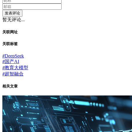
发表评论
暂无评论...
关联网址
关联标签
#
DeepSeek
#
国产AI
#
教育大模型
#
超智融合
相关文章