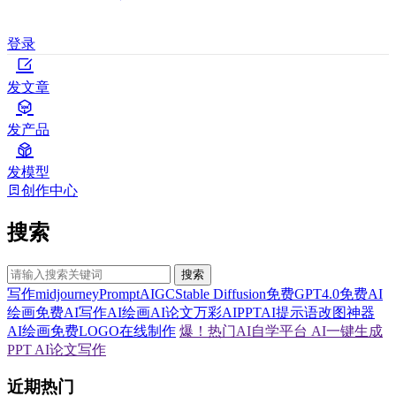
登录
发文章
发产品
发模型
创作中心
搜索
搜索
写作
midjourney
Prompt
AIGC
Stable Diffusion
免费GPT4.0
免费AI
绘画
免费AI写作
AI绘画
AI论文
万彩AI
PPT
AI提示语
改图神器
AI绘画
免费LOGO在线制作
爆！热门AI自学平台
AI一键生成
PPT
AI论文写作
近期热门