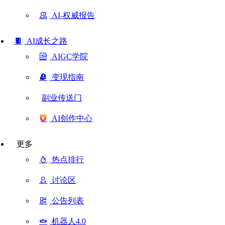
AI-权威报告
AI成长之路
AIGC学院
变现指南
副业传送门
AI创作中心
更多
热点排行
讨论区
公告列表
机器人4.0