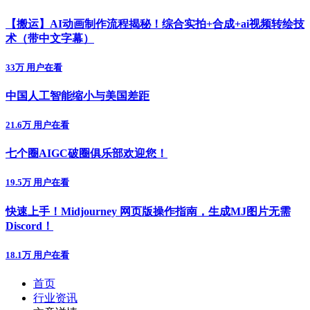
【搬运】AI动画制作流程揭秘！综合实拍+合成+ai视频转绘技
术（带中文字幕）
33万 用户在看
中国人工智能缩小与美国差距
21.6万 用户在看
七个圈AIGC破圈俱乐部欢迎您！
19.5万 用户在看
快速上手！Midjourney 网页版操作指南，生成MJ图片无需
Discord！
18.1万 用户在看
首页
行业资讯