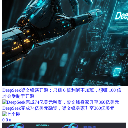
DeepSeek梁文锋谈开源：只赚 6 倍利润不加班，想赚 100 倍
才会受制于开源
DeepSeek完成74亿美元融资，梁文锋身家升至360亿美元
0
0
0