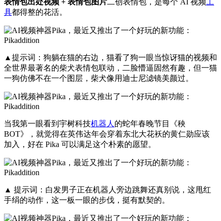
表情包出处视频 + 表情包图片
二创表情包，是每个 AI 视频
工
具
都得整的花活。
▲提示词：狗躺在猫的右边，猫看了狗一眼当惊讶猫的视频和
全世界最著名的柴犬表情包联动，二脸懵逼固然有趣，但一猫
一狗仿佛不在一个图层，柴犬像用迪士尼滤镜美颜过。
当我第一眼看到宇树科技
机器人
的蛇年春晚节目《秧
BOT》，就觉得在英伟达年会穿着东北大花袄的黄仁勋应该
加入，好在 Pika 可以满足这个朴素的愿望。
▲ 提示词：白发男子正在机器人旁边跳舞还真别说，这甩红
手绢的动作，这一板一眼的步伐，挺有默契的。