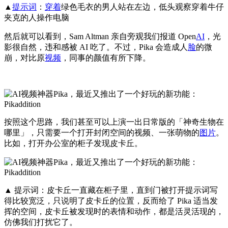
▲
提示词
：
穿着
绿色毛衣的男人站在左边，低头观察穿着牛仔
夹克的人操作电脑
然后就可以看到，Sam Altman 亲自旁观我们报道 Open
AI
，光
影很自然，违和感被 AI 吃了。不过，Pika 会造成人
脸
的微
崩，对比原
视频
，同事的颜值有所下降。
按照这个思路，我们甚至可以上演一出日常版的「神奇生物在
哪里」，只需要一个打开封闭空间的视频、一张萌物的
图片
。
比如，打开办公室的柜子发现皮卡丘。
▲ 提示词：皮卡丘一直藏在柜子里，直到门被打开提示词写
得比较宽泛，只说明了皮卡丘的位置，反而给了 Pika 适当发
挥的空间，皮卡丘被发现时的表情和动作，都是活灵活现的，
仿佛我们打扰它了。