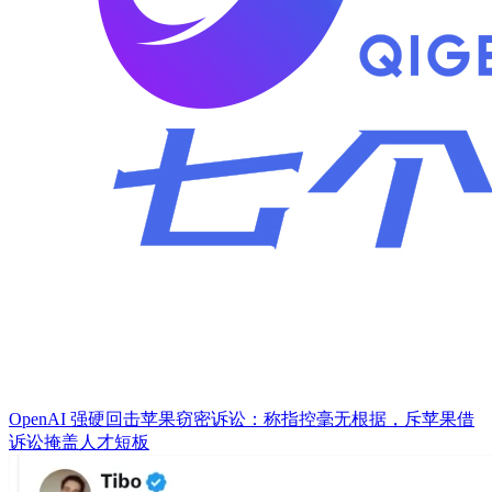
OpenAI 强硬回击苹果窃密诉讼：称指控毫无根据，斥苹果借
诉讼掩盖人才短板