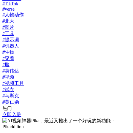
#
TikTok
#
verse
#
人物动作
#
北大
#
图片
#
工具
#
提示词
#
机器人
#
生物
#
穿着
#
脸
#
英伟达
#
视频
#
视频工具
#
试衣
#
马斯克
#
黄仁勋
热门
立即入驻