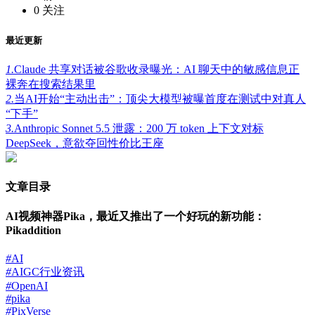
0
关注
最近更新
1.
Claude 共享对话被谷歌收录曝光：AI 聊天中的敏感信息正
裸奔在搜索结果里
2.
当AI开始“主动出击”：顶尖大模型被曝首度在测试中对真人
“下手”
3.
Anthropic Sonnet 5.5 泄露：200 万 token 上下文对标
DeepSeek，意欲夺回性价比王座
文章目录
AI视频神器Pika，最近又推出了一个好玩的新功能：
Pikaddition
#
AI
#
AIGC行业资讯
#
OpenAI
#
pika
#
PixVerse