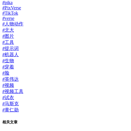
#
pika
#
PixVerse
#
TikTok
#
verse
#
人物动作
#
北大
#
图片
#
工具
#
提示词
#
机器人
#
生物
#
穿着
#
脸
#
英伟达
#
视频
#
视频工具
#
试衣
#
马斯克
#
黄仁勋
相关文章