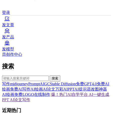
登录
发文章
发产品
发模型
创作中心
搜索
搜索
写作
midjourney
Prompt
AIGC
Stable Diffusion
免费GPT4.0
免费AI
绘画
免费AI写作
AI绘画
AI论文
万彩AI
PPT
AI提示语
改图神器
AI绘画
免费LOGO在线制作
爆！热门AI自学平台
AI一键生成
PPT
AI论文写作
近期热门