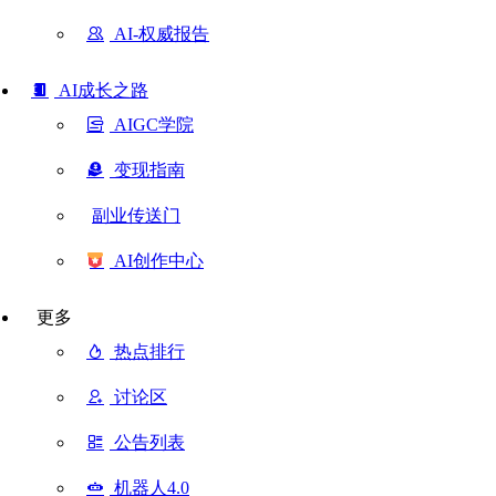
AI-权威报告
AI成长之路
AIGC学院
变现指南
副业传送门
AI创作中心
更多
热点排行
讨论区
公告列表
机器人4.0