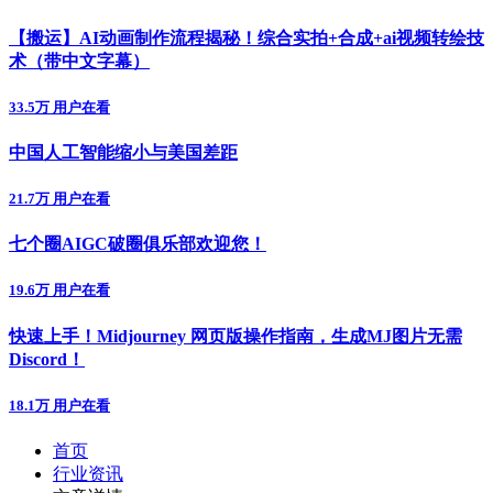
【搬运】AI动画制作流程揭秘！综合实拍+合成+ai视频转绘技
术（带中文字幕）
33.5万 用户在看
中国人工智能缩小与美国差距
21.7万 用户在看
七个圈AIGC破圈俱乐部欢迎您！
19.6万 用户在看
快速上手！Midjourney 网页版操作指南，生成MJ图片无需
Discord！
18.1万 用户在看
首页
行业资讯