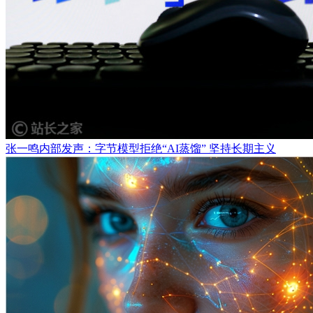
张一鸣内部发声：字节模型拒绝“AI蒸馏” 坚持长期主义