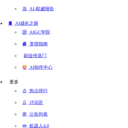
AI-权威报告
AI成长之路
AIGC学院
变现指南
副业传送门
AI创作中心
更多
热点排行
讨论区
公告列表
机器人4.0