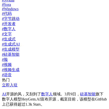
#
Nvidia
#
Sora
#
Windows
#
代码
#
字节跳动
#
开发者
#
数字人
#
文字
#
生成式
#
生成式AI
#
生成模型
#
硅基智能
#
脸
#
视频
#
视频生成
#
语音
热门
立即入驻
AI
开源的风，又刮到了
数字人
领域。3月9日，
硅基智能
旗下
数字人模型HeyGem.AI宣布开源，截至目前，该模型在GitHub
上已获得超过1.3k Stars。