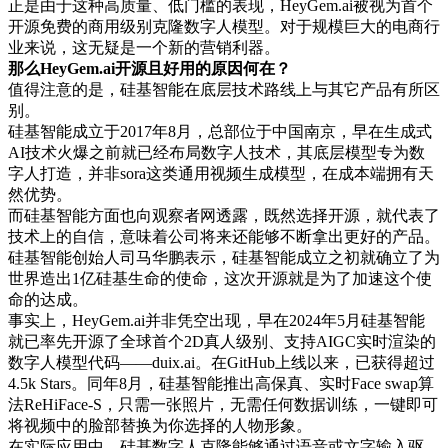
正是由于这种高质量、低门槛的表现，HeyGem.ai被视为首个
开源免费的商用级别克隆数字人模型。对于规模巨大的电商行
业来说，这无疑是一个新的营销利器。
那么HeyGem.ai开源且好用的原因何在？
值得注意的是，硅基智能在底层技术路线上与其它产品有所区
别。
硅基智能成立于2017年8月，总部位于中国南京，早在生成式
AI技术火爆之前就已经布局数字人技术，其底层模型专为数
字人打造，并非sora这类通用视频生成模型，在成本端拥有天
然优势。
而硅基智能方面也向观察者网透露，既然选择开源，就代表了
技术上的自信，意味着公司将来还能够不断拿出更好的产品。
硅基智能创始人司马华鹏表示，硅基智能成立之初就确立了为
世界造出1亿硅基生命的使命，这次开源就是为了加速这个使
命的达成。
事实上，HeyGem.ai并非凭空出现，早在2024年5月硅基智能
就已率先开源了全球首个2D真人级别、支持AIGC实时渲染的
数字人模型代码——duix.ai。在GitHub上线以来，已获得超过
4.5k Stars。同年8月，硅基智能推出高保真、实时Face swap算
法ReHiFace-S，只需一张照片，无需任何数据训练，一键即可
将视频中的脸部替换为你选择的人物形象。
在实际应用中，硅基数字人克隆能够通过语音或文字输入驱