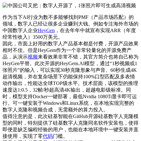
作为当下AI行业为数不多能够找到PMF（产品市场匹配）的
领域，数字人已经让很多企业赚到大钱。例如专注海外市场的
中国数字人企业
HeyGen
，在去年年中就宣布实现ARR（年度
经常性收入）3500万美元。
因此，市面上好用的数字人产品基本都是付费，开源产品效果
相对不佳。但是HeyGem作为一个非常轻量化的开源免费产
品，从演示
视频
来看效果非常不错，其官方简介也将自己称为
HeyGen平替。此次开源的HeyGem.AI模型，通过“1秒视频或1
张照片”的输入，可以实现30秒克隆形象与声音、60秒生成4K
超清视频，并在复杂场景下仍能保持100%口型匹配及多表情
动作输出，性能达全球TOP级水平。技术层面，该模型的推理
速度达1:0.5，32帧/秒超高清4K输出，超越电影级标准。同
时，模型支持Docker一键部署，最低Nvidia 1080Ti显卡即可运
行。可一键安装于Windows和Linux系统，在本地实现完整的
数字人克隆和视频合成，无需额外的算力投入。
值得注意的是，此次硅基智能在GitHub开源硅基数字人克隆模
型的同时，特别提供了硅基数字人克隆同名软件安装包，使得
即便是缺乏编程经验的用户，也能在本地环境中一键安装并直
接使用，实现了零
代码
门槛。