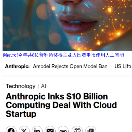
创纪录!今年共8位普利策奖得主及入围者申报使用人工智能