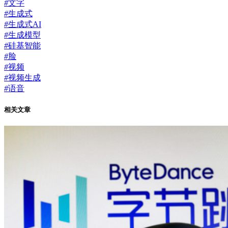
#
文字
#
生成式
#
生成式AI
#
生成模型
#
硅基智能
#
脸
#
视频
#
视频生成
#
语音
相关文章