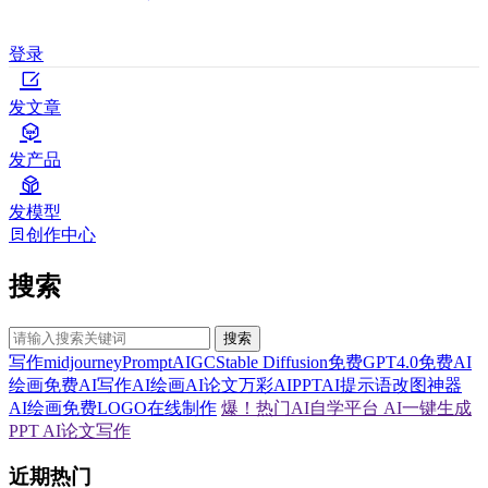
登录
发文章
发产品
发模型
创作中心
搜索
搜索
写作
midjourney
Prompt
AIGC
Stable Diffusion
免费GPT4.0
免费AI
绘画
免费AI写作
AI绘画
AI论文
万彩AI
PPT
AI提示语
改图神器
AI绘画
免费LOGO在线制作
爆！热门AI自学平台
AI一键生成
PPT
AI论文写作
近期热门