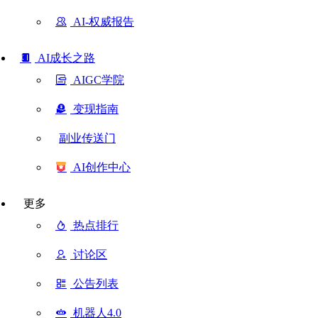
AI-权威报告
AI成长之路
AIGC学院
变现指南
副业传送门
AI创作中心
更多
热点排行
讨论区
公告列表
机器人4.0