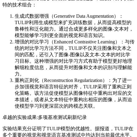
特的技术组合：
生成式数据增强（Generative Data Augmentation）：
TULIP利用生成模型来扩充训练数据，从而提高模型的
鲁棒性和泛化能力。通过合成更多样化的图像-文本对，
模型能够学习到更全面的视觉和语言知识。
增强的对比学习（Enhanced Contrastive Learning）：与传
统的对比学习方法不同，TULIP不仅关注图像和文本之
间的匹配，还引入了图像-图像以及文本-文本的对比学
习目标。这种增强的对比学习方式有助于模型更好地理
解细粒度信息，从而提升对图像和文本的识别与理解能
力。
重构正则化（Reconstruction Regularization）：为了进一
步加强视觉和语言特征的对齐，TULIP采用了重构正则
化策略。该方法促使模型从图像特征中重构出对应的文
本描述，或者从文本特征中重构出相应的图像，从而迫
使模型学习到更深层次的跨模态关联。
卓越的实验成果:多项基准测试刷新纪录
实验结果充分证明了TULIP模型的优越性。据报道，TULIP在
多个重要的视觉和视觉语言基准测试中均达到当前最优水平。