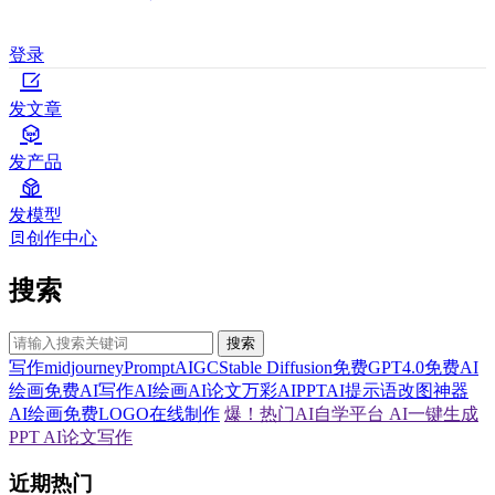
登录
发文章
发产品
发模型
创作中心
搜索
搜索
写作
midjourney
Prompt
AIGC
Stable Diffusion
免费GPT4.0
免费AI
绘画
免费AI写作
AI绘画
AI论文
万彩AI
PPT
AI提示语
改图神器
AI绘画
免费LOGO在线制作
爆！热门AI自学平台
AI一键生成
PPT
AI论文写作
近期热门