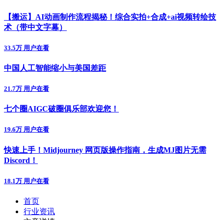
【搬运】AI动画制作流程揭秘！综合实拍+合成+ai视频转绘技
术（带中文字幕）
33.5万 用户在看
中国人工智能缩小与美国差距
21.7万 用户在看
七个圈AIGC破圈俱乐部欢迎您！
19.6万 用户在看
快速上手！Midjourney 网页版操作指南，生成MJ图片无需
Discord！
18.1万 用户在看
首页
行业资讯