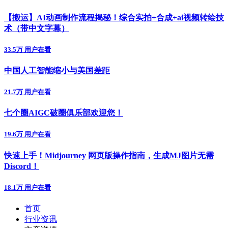
【搬运】AI动画制作流程揭秘！综合实拍+合成+ai视频转绘技
术（带中文字幕）
33.5万 用户在看
中国人工智能缩小与美国差距
21.7万 用户在看
七个圈AIGC破圈俱乐部欢迎您！
19.6万 用户在看
快速上手！Midjourney 网页版操作指南，生成MJ图片无需
Discord！
18.1万 用户在看
首页
行业资讯