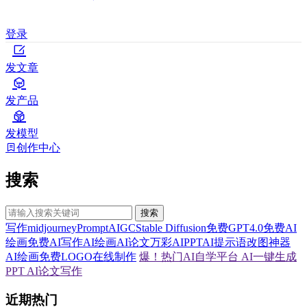
登录
发文章
发产品
发模型
创作中心
搜索
搜索
写作
midjourney
Prompt
AIGC
Stable Diffusion
免费GPT4.0
免费AI
绘画
免费AI写作
AI绘画
AI论文
万彩AI
PPT
AI提示语
改图神器
AI绘画
免费LOGO在线制作
爆！热门AI自学平台
AI一键生成
PPT
AI论文写作
近期热门