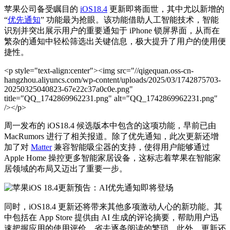
苹果公司备受瞩目的
iOS18.4
更新即将面世，其中尤以新增的
“
优先通知
” 功能最为抢眼。该功能借助人工智能技术，智能
识别并突出展示用户的重要通知于 iPhone 锁屏界面，从而在
繁杂的通知中轻松筛选出关键信息，极大提升了用户的使用便
捷性。
<p style="text-align:center"><img src="//qigequan.oss-cn-
hangzhou.aliyuncs.com/wp-content/uploads/2025/03/1742875703-
20250325040823-67e22c37a0c0e.png"
title="QQ_1742869962231.png" alt="QQ_1742869962231.png"
/></p>
周一发布的 iOS18.4 候选版本中包含的这项功能，早前已由
MacRumors 进行了相关报道。除了优先通知，此次更新还增
加了对
Matter
兼容智能吸尘器的支持，使得用户能够通过
Apple Home 操控更多智能家居设备，这标志着苹果在智能家
居领域的布局又迈出了重要一步。
同时，iOS18.4 更新还将带来其他多项激动人心的新功能。其
中包括在 App Store 提供由 AI 生成的评论摘要，帮助用户迅
速把握应用的使用评价，省去逐条阅读的繁琐。此外，更新还