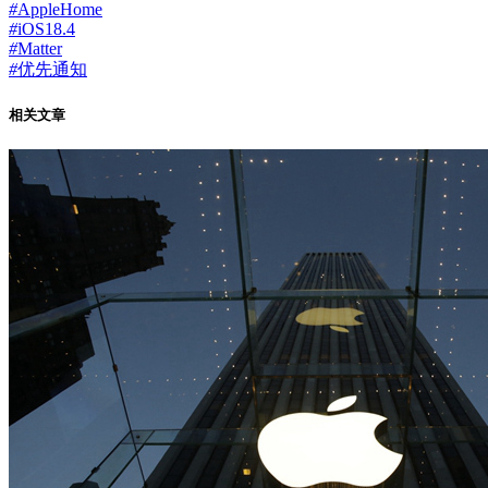
#
AppleHome
#
iOS18.4
#
Matter
#
优先通知
相关文章