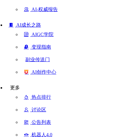
AI-权威报告
AI成长之路
AIGC学院
变现指南
副业传送门
AI创作中心
更多
热点排行
讨论区
公告列表
机器人4.0