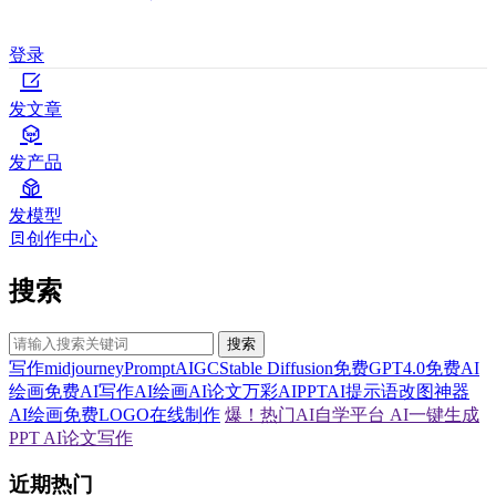
登录
发文章
发产品
发模型
创作中心
搜索
搜索
写作
midjourney
Prompt
AIGC
Stable Diffusion
免费GPT4.0
免费AI
绘画
免费AI写作
AI绘画
AI论文
万彩AI
PPT
AI提示语
改图神器
AI绘画
免费LOGO在线制作
爆！热门AI自学平台
AI一键生成
PPT
AI论文写作
近期热门