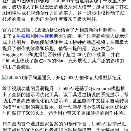
在中国AI图像创作领域，LiblibAI平台近期实现了一次重大升
级，成功接入了阿里巴巴的通义系列大模型，显著拓展了其在
AI图像生成和视频创作方面的实力。这一进步不仅推动了AI
技术的发展，也为广大创作者带来了极大利好。
官方消息透露，LiblibAI此次结合了万相最新的开源模型，推
出了
文生视频
和
图生视频
两大功能。用户只需简单输入提示词
或上传图片，系统便能迅速生成10秒钟的动态视频，从而极大
提升了创作的效率和乐趣。值得一提的是，该技术已在
Hugging Face和魔搭社区获得了超过200万的下载量，并在
Github上收获了超过8.7k的Star，充分展现了其广泛的影响力
和用户喜爱度。
除了视频功能的显著提升，LiblibAI还基于Qwen-turbo模型推
出了全新的提示词优化工具。该工具通过预设的系统提示，帮
助用户更高效地优化输入提示词，甚至能将中文提示自动转换
为模型可理解的英文提示。这一创新举措不仅将提示词优化的
时间缩短了50%以上，还为用户带来了更加便捷的创作体验。
作为国内首个通过国家备案的AI创作平台，LiblibAI目前已汇
聚了超过2000万的创作者和10万种原创模型，为天猫校园、瑞