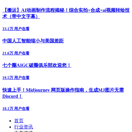
【搬运】AI动画制作流程揭秘！综合实拍+合成+ai视频转绘技
术（带中文字幕）
33.1万 用户在看
中国人工智能缩小与美国差距
21.6万 用户在看
七个圈AIGC破圈俱乐部欢迎您！
19.5万 用户在看
快速上手！Midjourney 网页版操作指南，生成MJ图片无需
Discord！
18.1万 用户在看
首页
行业资讯