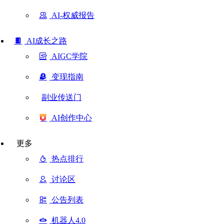
AI-权威报告
AI成长之路
AIGC学院
变现指南
副业传送门
AI创作中心
更多
热点排行
讨论区
公告列表
机器人4.0