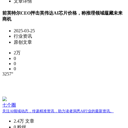
文章详情
前英特尔CEO抨击英伟达AI芯片价格，称推理领域蕴藏未来
商机
2025-03-25
行业资讯
原创文章
2万
0
0
0
3257°
七个圈
关注AI领域动态，传递精准资讯，助力读者洞悉AI行业的最新资讯。
2.4万
文章
0
粉丝