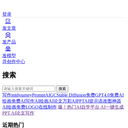
登录
发文章
发产品
发模型
创作中心
搜索
搜索
写作
midjourney
Prompt
AIGC
Stable Diffusion
免费GPT4.0
免费AI
绘画
免费AI写作
AI绘画
AI论文
万彩AI
PPT
AI提示语
改图神器
AI绘画
免费LOGO在线制作
爆！热门AI自学平台
AI一键生成
PPT
AI论文写作
近期热门