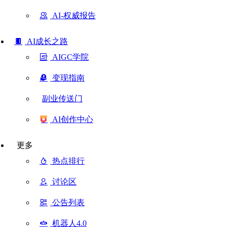
AI-权威报告
AI成长之路
AIGC学院
变现指南
副业传送门
AI创作中心
更多
热点排行
讨论区
公告列表
机器人4.0