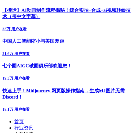
【搬运】AI动画制作流程揭秘！综合实拍+合成+ai视频转绘技
术（带中文字幕）
33万 用户在看
中国人工智能缩小与美国差距
21.6万 用户在看
七个圈AIGC破圈俱乐部欢迎您！
19.5万 用户在看
快速上手！Midjourney 网页版操作指南，生成MJ图片无需
Discord！
18.1万 用户在看
首页
行业资讯