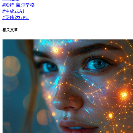
#
帕特·盖尔辛格
#
生成式AI
#
英伟达GPU
相关文章