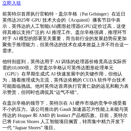
立即入驻
前英特尔首席执行官帕特・盖尔辛格（Pat Gelsinger）在近日
英伟达2025年 GPU 技术大会的《Acquired》播客节目中表
示，英伟达的人工智能(AI)图形处理器(GPU)定价过高，这使
得其难以支持广泛的 AI 推理工作。盖尔辛格强调，推理环节
对于 AI 模型的部署至关重要，而当前行业的发展趋势应更加
聚焦于推理能力，但英伟达的技术在成本效益上并不符合这一
需求。
他特别提到，英伟达用于 AI 训练的处理器价格竟高达实际所
需的10,000倍。尽管盖尔辛格认可英伟达图形处理单元
（GPU）在早期生成式 AI 快速发展中的关键作用，但他认
为，随着推理成为主流，英伟达依赖的 CUDA 软件平台技术
可能面临挑战。他对英伟达首席执行官黄仁勋的远见和毅力表
示赞赏，但同时也调侃其“运气不错”。
在盖尔辛格的领导下，英特尔在 AI 硬件市场的竞争中感受着
不小的压力。该公司推出的 Gaudi 加速器芯片性能上未能与英
伟达的 Hopper 和 AMD 的 Instinct 产品相匹敌。目前，英特尔
已将 Falcon Shores 人工智能项目搁置，转而集中精力开发下
一代 “Jaguar Shores” 项目。