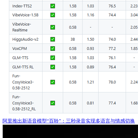
​阿里推出新语音模型“百聆”：三秒录音实现多语言与情感切换