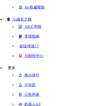
AI-权威报告
AI成长之路
AIGC学院
变现指南
副业传送门
AI创作中心
更多
热点排行
讨论区
公告列表
机器人4.0