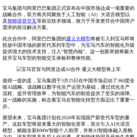
宝马集团与阿里巴巴集团正式宣布在中国市场达成一项重要的
战略合作，双方将共同聚焦于人工智能（AI）大语言模型以
及
智能语音交互
等前沿技术领域，致力于开发更符合中国用户
需求的前沿解决方案。
此次合作中，阿里巴巴集团的
通义大模型
将被引入到宝马即将
投放中国市场的新世代系列车型中，为宝马汽车的智能化升级
提供强大的技术支持，注入“智慧内核”。这一创新举措将极大
提升宝马车型的智能交互体验和整体性能。
值得一提的是，宝马集团于3月25日在中国市场启动了360度全
链AI战略。该战略以数字化生产运营为基础，通过优化生产
流程、提升管理效率，为智能汽车的制造提供了坚实的保障。
这一战略的实施，标志着宝马在智能化转型方面迈出了重要一
步。
展望未来，宝马集团计划在2026年实现国产新世代车型的量
产。这款车型将迎来重大的智能化变革，
首次
引入AI大语言
模型，赋能全新BMW智能个人助理，并将AI智能体融入座舱
之中。该车型将具备拟人化沟通、多智能体协同及开放生态整