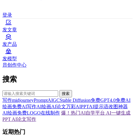
登录
发文章
发产品
发模型
创作中心
搜索
搜索
写作
midjourney
Prompt
AIGC
Stable Diffusion
免费GPT4.0
免费AI
绘画
免费AI写作
AI绘画
AI论文
万彩AI
PPT
AI提示语
改图神器
AI绘画
免费LOGO在线制作
爆！热门AI自学平台
AI一键生成
PPT
AI论文写作
近期热门