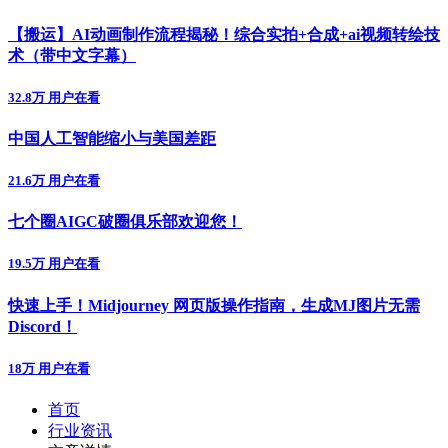
【搬运】AI动画制作流程揭秘！综合实拍+合成+ai视频转绘技
术（带中文字幕）
32.8万 用户在看
中国人工智能缩小与美国差距
21.6万 用户在看
七个圈AIGC破圈俱乐部欢迎您！
19.5万 用户在看
快速上手！Midjourney 网页版操作指南，生成MJ图片无需
Discord！
18万 用户在看
首页
行业资讯