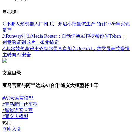
最近更新
1.
小鹏人形机器人广州工厂开启小批量试生产 预计2026年实现
量产
2.
Runway推出Media Router：自动切换AI模型帮你省Token，
创意验证到成片一条龙搞定
3.
菲尔兹奖新得主齐默尔曼官宣加入OpenAI，数学最高荣誉得
主转向AI安全
文章目录
宝马官宣与阿里达成AI合作 通义大模型将上车
#
AI大语言模型
#
宝马新世代车型
#
智能语音交互
#
通义大模型
热门
立即入驻