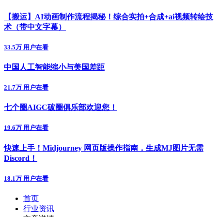
【搬运】AI动画制作流程揭秘！综合实拍+合成+ai视频转绘技
术（带中文字幕）
33.5万 用户在看
中国人工智能缩小与美国差距
21.7万 用户在看
七个圈AIGC破圈俱乐部欢迎您！
19.6万 用户在看
快速上手！Midjourney 网页版操作指南，生成MJ图片无需
Discord！
18.1万 用户在看
首页
行业资讯