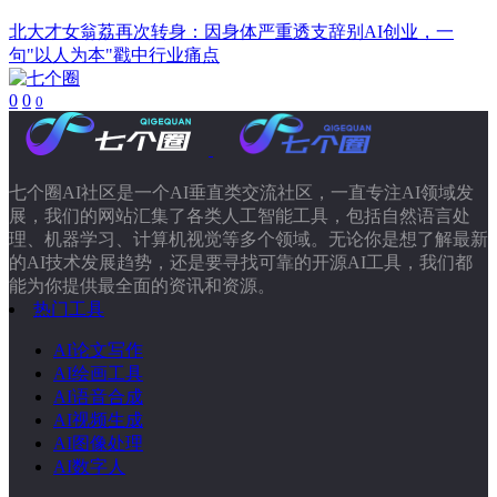
北大才女翁荔再次转身：因身体严重透支辞别AI创业，一
句"以人为本"戳中行业痛点
0
0
0
七个圈AI社区是一个AI垂直类交流社区，一直专注AI领域发
展，我们的网站汇集了各类人工智能工具，包括自然语言处
理、机器学习、计算机视觉等多个领域。无论你是想了解最新
的AI技术发展趋势，还是要寻找可靠的开源AI工具，我们都
能为你提供最全面的资讯和资源。
热门工具
AI论文写作
AI绘画工具
AI语音合成
AI视频生成
AI图像处理
AI数字人