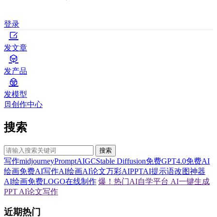
登录
发文章
发产品
发模型
创作中心
搜索
搜索
写作
midjourney
Prompt
AIGC
Stable Diffusion
免费GPT4.0
免费AI
绘画
免费AI写作
AI绘画
AI论文
万彩AI
PPT
AI提示语
改图神器
AI绘画
免费LOGO在线制作
爆！热门AI自学平台
AI一键生成
PPT
AI论文写作
近期热门