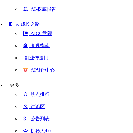
AI-权威报告
AI成长之路
AIGC学院
变现指南
副业传送门
AI创作中心
更多
热点排行
讨论区
公告列表
机器人4.0