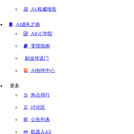
AI-权威报告
AI成长之路
AIGC学院
变现指南
副业传送门
AI创作中心
更多
热点排行
讨论区
公告列表
机器人4.0