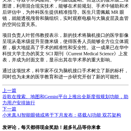
图谱，利用混合现实技术，能够在术前规划、手术中辅助和术
后评估中，为外科医生提供精准指导。医生只需佩戴 MR 眼
镜，就能透视颅骨和脑组织，实时观察电极与大脑皮层及血管
的空间位置关系。
项目负责人叶哲伟教授表示，新的技术将脑机接口的医学影像
呈现从毫米级提升至微米级，使得医务人员能够全方位立体观
察，极大地提高了手术的精准性和安全性。这一成果已在华中
科技大学主办的英文 SCI 期刊《Current Medical Science》上发
表，并成为封面文章，显示出其在学术界的重大影响。
通过这项技术，科学家不仅为脑机接口手术树立了新的标杆，
同时也为未来的医学教育和进一步研究开创了新的可能性。
上一篇
谷歌在搜索、地图和Gemini平台上推出全新度假规划功能，助
力用户安排旅行
下一篇
小米真AI智能眼镜或将于下月发布：搭载AI功能 双芯架构
发评论，每天都得现金奖励！超多礼品等你来拿