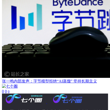
张一鸣内部发声：字节模型拒绝“AI蒸馏” 坚持长期主义
0
0
0