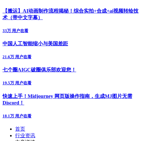
【搬运】AI动画制作流程揭秘！综合实拍+合成+ai视频转绘技
术（带中文字幕）
33万 用户在看
中国人工智能缩小与美国差距
21.6万 用户在看
七个圈AIGC破圈俱乐部欢迎您！
19.5万 用户在看
快速上手！Midjourney 网页版操作指南，生成MJ图片无需
Discord！
18.1万 用户在看
首页
行业资讯