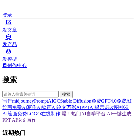
登录
发文章
发产品
发模型
创作中心
搜索
搜索
写作
midjourney
Prompt
AIGC
Stable Diffusion
免费GPT4.0
免费AI
绘画
免费AI写作
AI绘画
AI论文
万彩AI
PPT
AI提示语
改图神器
AI绘画
免费LOGO在线制作
爆！热门AI自学平台
AI一键生成
PPT
AI论文写作
近期热门