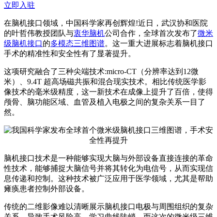
立即入驻
在脑机接口领域，中国科学家再创辉煌!近日，武汉协和医院
的叶哲伟教授团队与
衷华脑机
公司合作，全球
首次
发布了
微米
级脑机接口
的
多模态三维图谱
。这一重大进展标志着脑机接口
手术的精准性和安全性有了显著提升。
这项研究融合了三种
尖端
技术:micro-CT（分辨率达到12微
米）、9.4T 超高场磁共振和混合现实技术。相比传统医学影
像技术的毫米级精度，这一新技术在成像上提升了百倍，使得
颅骨、脑功能区域、血管及植入电极之间的复杂关系一目了
然。
脑机接口技术是一种能够实现大脑与外部设备直接连接的革命
性技术，能够捕捉大脑信号并将其转化为电信号，从而实现信
息传递和控制。这种技术被广泛应用于医学领域，尤其是帮助
瘫痪患者控制外部设备。
传统的二维影像难以清晰展示脑机接口电极与周围组织的复杂
关系，导致手术风险高、学习曲线陡峭。而这次的微米级三维