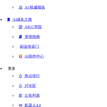
AI-权威报告
AI成长之路
AIGC学院
变现指南
副业传送门
AI创作中心
更多
热点排行
讨论区
公告列表
机器人4.0