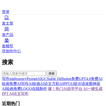
登录
发文章
发产品
发模型
创作中心
搜索
搜索
写作
midjourney
Prompt
AIGC
Stable Diffusion
免费GPT4.0
免费AI
绘画
免费AI写作
AI绘画
AI论文
万彩AI
PPT
AI提示语
改图神器
AI绘画
免费LOGO在线制作
爆！热门AI自学平台
AI一键生成
PPT
AI论文写作
近期热门