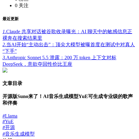
0
关注
最近更新
1.
Claude 共享对话被谷歌收录曝光：AI 聊天中的敏感信息正
裸奔在搜索结果里
2.
当AI开始“主动出击”：顶尖大模型被曝首度在测试中对真人
“下手”
3.
Anthropic Sonnet 5.5 泄露：200 万 token 上下文对标
DeepSeek，意欲夺回性价比王座
文章目录
开源版Suno来了！AI音乐生成模型YuE可生成专业级的歌声
和伴奏
#
Llama
#
YuE
#
开源
#
音乐生成模型