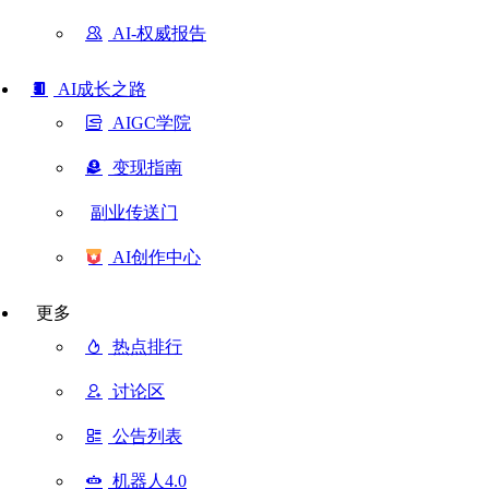
AI-权威报告
AI成长之路
AIGC学院
变现指南
副业传送门
AI创作中心
更多
热点排行
讨论区
公告列表
机器人4.0