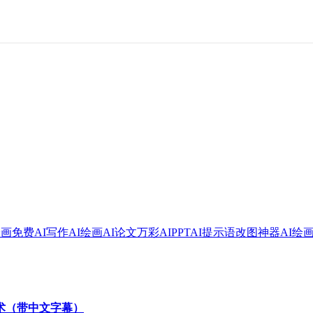
绘画
免费AI写作
AI绘画
AI论文
万彩AI
PPT
AI提示语
改图神器
AI绘
技术（带中文字幕）