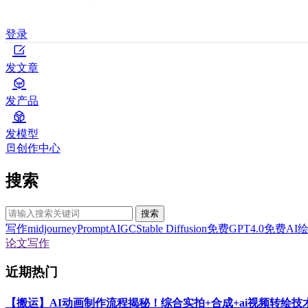
登录
发文章
发产品
发模型
创作中心
搜索
搜索
写作
midjourney
Prompt
AIGC
Stable Diffusion
免费GPT4.0
免费AI
论文写作
近期热门
【搬运】AI动画制作流程揭秘！综合实拍+合成+ai视频转绘