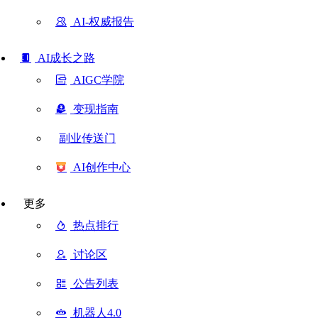
AI-权威报告
AI成长之路
AIGC学院
变现指南
副业传送门
AI创作中心
更多
热点排行
讨论区
公告列表
机器人4.0