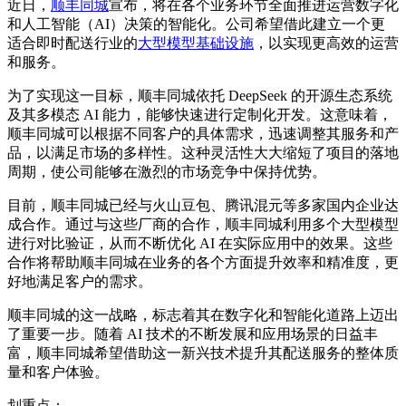
近日，
顺丰同城
宣布，将在各个业务环节全面推进运营数字化
和人工智能（AI）决策的智能化。公司希望借此建立一个更
适合即时配送行业的
大型模型基础设施
，以实现更高效的运营
和服务。
为了实现这一目标，顺丰同城依托 DeepSeek 的开源生态系统
及其多模态 AI 能力，能够快速进行定制化开发。这意味着，
顺丰同城可以根据不同客户的具体需求，迅速调整其服务和产
品，以满足市场的多样性。这种灵活性大大缩短了项目的落地
周期，使公司能够在激烈的市场竞争中保持优势。
目前，顺丰同城已经与火山豆包、腾讯混元等多家国内企业达
成合作。通过与这些厂商的合作，顺丰同城利用多个大型模型
进行对比验证，从而不断优化 AI 在实际应用中的效果。这些
合作将帮助顺丰同城在业务的各个方面提升效率和精准度，更
好地满足客户的需求。
顺丰同城的这一战略，标志着其在数字化和智能化道路上迈出
了重要一步。随着 AI 技术的不断发展和应用场景的日益丰
富，顺丰同城希望借助这一新兴技术提升其配送服务的整体质
量和客户体验。
划重点：