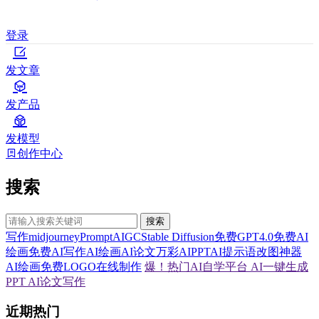
登录
发文章
发产品
发模型
创作中心
搜索
搜索
写作
midjourney
Prompt
AIGC
Stable Diffusion
免费GPT4.0
免费AI
绘画
免费AI写作
AI绘画
AI论文
万彩AI
PPT
AI提示语
改图神器
AI绘画
免费LOGO在线制作
爆！热门AI自学平台
AI一键生成
PPT
AI论文写作
近期热门