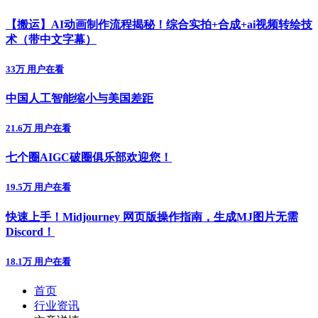
【搬运】AI动画制作流程揭秘！综合实拍+合成+ai视频转绘技
术（带中文字幕）
33万 用户在看
中国人工智能缩小与美国差距
21.6万 用户在看
七个圈AIGC破圈俱乐部欢迎您！
19.5万 用户在看
快速上手！Midjourney 网页版操作指南，生成MJ图片无需
Discord！
18.1万 用户在看
首页
行业资讯