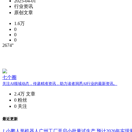
2025-04-01
行业资讯
原创文章
1.6万
0
0
0
2674°
七个圈
关注AI领域动态，传递精准资讯，助力读者洞悉AI行业的最新资讯。
2.4万
文章
0
粉丝
0
关注
最近更新
1.
小鹏人形机器人广州工厂开启小批量试生产 预计2026年实现