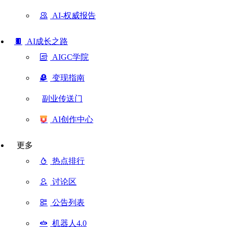
AI-权威报告
AI成长之路
AIGC学院
变现指南
副业传送门
AI创作中心
更多
热点排行
讨论区
公告列表
机器人4.0