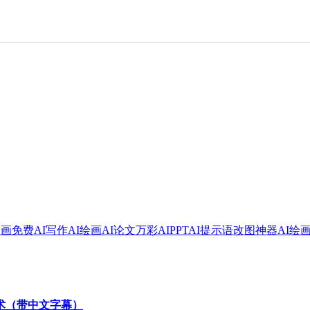
绘画
免费AI写作
AI绘画
AI论文
万彩AI
PPT
AI提示语
改图神器
AI绘
技术（带中文字幕）