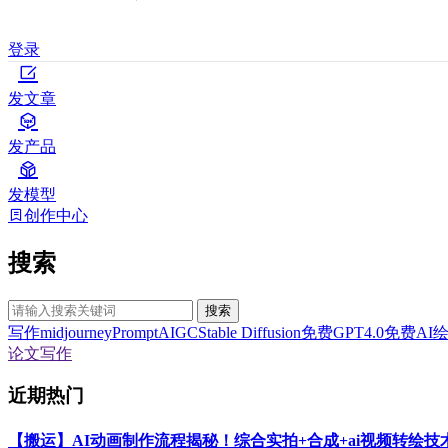
登录
发文章
发产品
发模型
创作中心
搜索
搜索
写作
midjourney
Prompt
AIGC
Stable Diffusion
免费GPT4.0
免费AI
论文写作
近期热门
【搬运】AI动画制作流程揭秘！综合实拍+合成+ai视频转绘